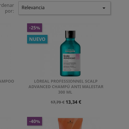
rdenar
Relevancia

por:
-25%
NUEVO
HAMPOO
L´OREAL PROFESSIONNEL SCALP
Vista rápida

ADVANCED CHAMPÚ ANTI MALESTAR
300 ML
Precio
Precio
13,34 €
17,79 €
Normal
-40%