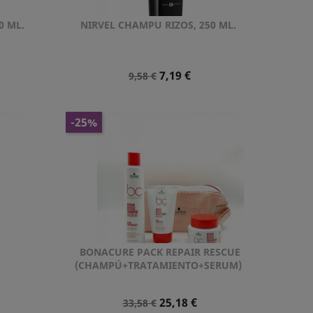
0 ML.
NIRVEL CHAMPU RIZOS, 250 ML.
Vista rápida

Precio
Precio
7,19 €
9,58 €
Normal
-25%
BONACURE PACK REPAIR RESCUE
Vista rápida

(CHAMPÚ+TRATAMIENTO+SERUM)
Precio
Precio
25,18 €
33,58 €