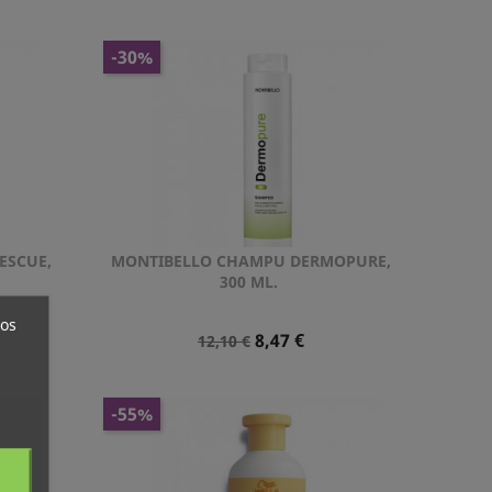
Normal
-30%
ESCUE,
MONTIBELLO CHAMPU DERMOPURE,
Vista rápida

300 ML.
ros
Precio
Precio
8,47 €
12,10 €
Normal
-55%