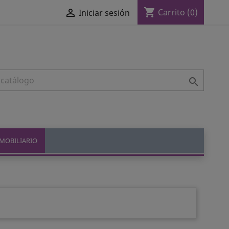
shopping_cart

Carrito
(0)
Iniciar sesión

MOBILIARIO