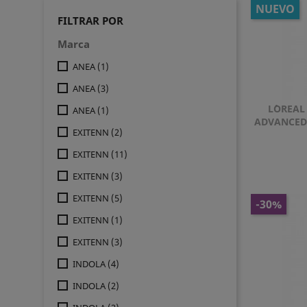
NUEVO
FILTRAR POR
Marca
ANEA
(1)
ANEA
(3)
L´OREAL
ANEA
(1)
ADVANCED
EXITENN
(2)
EXITENN
(11)
EXITENN
(3)
EXITENN
(5)
-30%
EXITENN
(1)
EXITENN
(3)
INDOLA
(4)
INDOLA
(2)