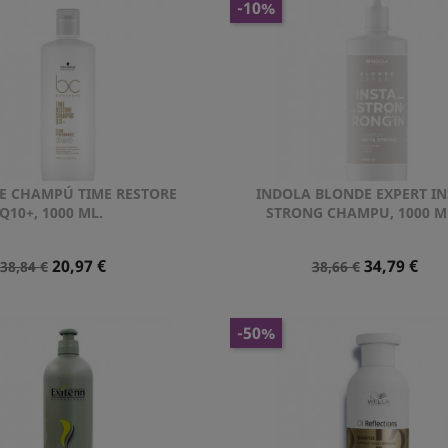
-10%
 CHAMPÚ TIME RESTORE
INDOLA BLONDE EXPERT I
Vista rápida
Vista rápida


Q10+, 1000 ML.
STRONG CHAMPU, 1000 M
Precio
Precio
Precio
Precio
20,97 €
34,79 €
38,84 €
38,66 €
Normal
Normal
-50%