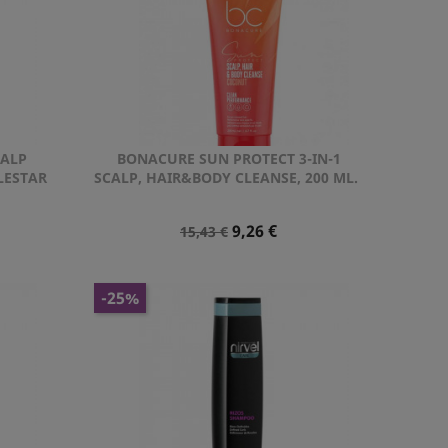
CALP
BONACURE SUN PROTECT 3-IN-1
Vista rápida

LESTAR
SCALP, HAIR&BODY CLEANSE, 200 ML.
Precio
Precio
9,26 €
15,43 €
Normal
-25%