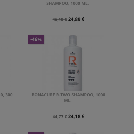

SHAMPOO, 1000 ML.
Precio
Precio
24,89 €
46,10 €
Normal
-46%
0, 300
BONACURE R-TWO SHAMPOO, 1000
Vista rápida

ML.
Precio
Precio
24,18 €
44,77 €
Normal