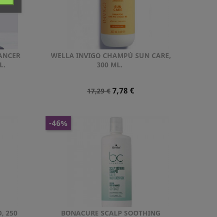
HANCER
WELLA INVIGO CHAMPÚ SUN CARE,
Vista rápida

L.
300 ML.
Precio
Precio
7,78 €
17,29 €
Normal
-46%
, 250
BONACURE SCALP SOOTHING
Vista rápida