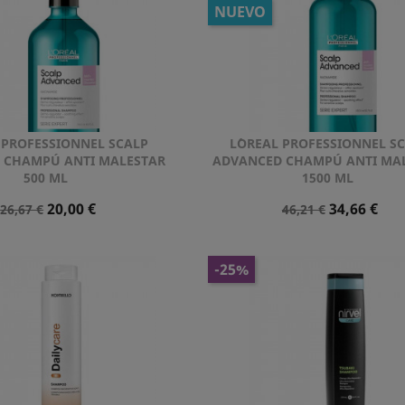
NUEVO
 PROFESSIONNEL SCALP
L´OREAL PROFESSIONNEL S
Vista rápida
Vista rápida


 CHAMPÚ ANTI MALESTAR
ADVANCED CHAMPÚ ANTI MA
500 ML
1500 ML
Precio
Precio
Precio
Precio
20,00 €
34,66 €
26,67 €
46,21 €
Normal
Normal
-25%