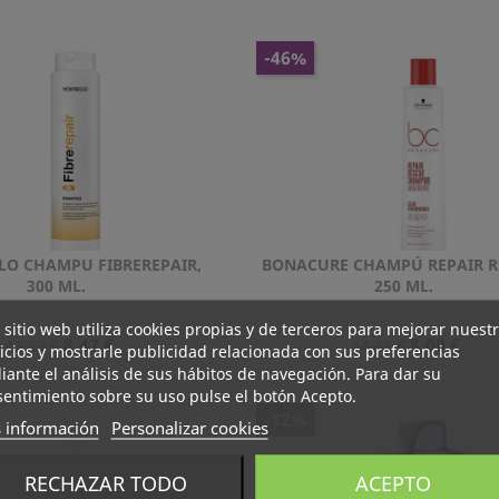
Normal
Normal
-46%
LO CHAMPU FIBREREPAIR,
BONACURE CHAMPÚ REPAIR R
Vista rápida
Vista rápida


300 ML.
250 ML.
 sitio web utiliza cookies propias y de terceros para mejorar nuest
Precio
Precio
Precio
Precio
8,47 €
8,00 €
12,10 €
14,81 €
icios y mostrarle publicidad relacionada con sus preferencias
Normal
Normal
ante el análisis de sus hábitos de navegación. Para dar su
entimiento sobre su uso pulse el botón Acepto.
-12%
 información
Personalizar cookies
RECHAZAR TODO
ACEPTO