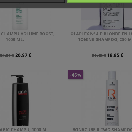
 CHAMPÚ VOLUME BOOST,
OLAPLEX Nº 4-P BLONDE EN
Vista rápida
Vista rápida


1000 ML.
TONING SHAMPOO, 250 M
Precio
Precio
Precio
Precio
20,97 €
18,85 €
38,84 €
21,42 €
Normal
Normal
-46%
AGIC CHAMPU, 1000 ML.
BONACURE R-TWO SHAMPOO
Vista rápida
Vista rápida