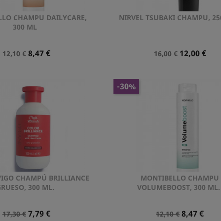
LLO CHAMPU DAILYCARE,
NIRVEL TSUBAKI CHAMPU, 25
Vista rápida
Vista rápida


300 ML
Precio
Precio
Precio
Precio
8,47 €
12,00 €
12,10 €
16,00 €
Normal
Normal
-30%
VIGO CHAMPÚ BRILLIANCE
MONTIBELLO CHAMPU
Vista rápida
Vista rápida


RUESO, 300 ML.
VOLUMEBOOST, 300 ML.
Precio
Precio
Precio
Precio
7,79 €
8,47 €
17,30 €
12,10 €