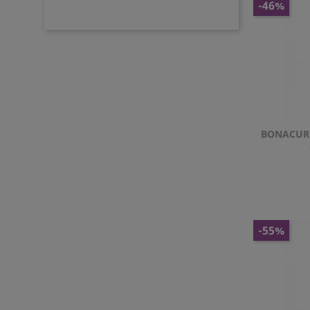
-46%
BONACURE
-55%