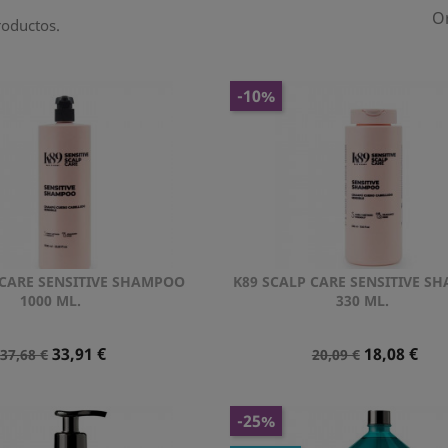
O
roductos.
-10%
 CARE SENSITIVE SHAMPOO
K89 SCALP CARE SENSITIVE S
Vista rápida
Vista rápida


1000 ML.
330 ML.
Precio
Precio
Precio
Precio
33,91 €
18,08 €
37,68 €
20,09 €
Normal
Normal
-25%