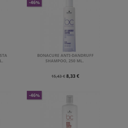
-46%
NSTA
BONACURE ANTI-DANDRUFF
Vista rápida

L.
SHAMPOO, 250 ML.
Precio
Precio
8,33 €
15,43 €
Normal
-46%