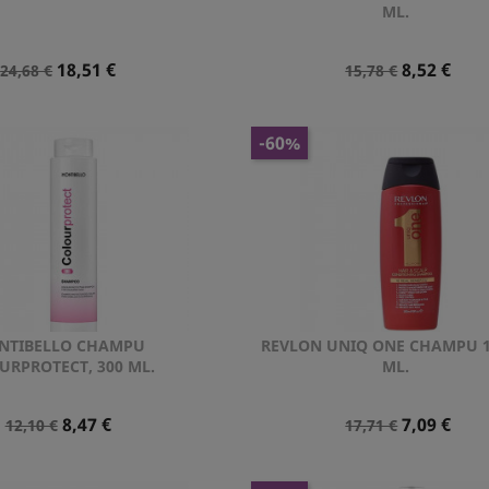


ML.
Precio
Precio
Precio
Precio
18,51 €
8,52 €
24,68 €
15,78 €
Normal
Normal
-60%
NTIBELLO CHAMPU
REVLON UNIQ ONE CHAMPU 1
Vista rápida
Vista rápida


URPROTECT, 300 ML.
ML.
Precio
Precio
Precio
Precio
8,47 €
7,09 €
12,10 €
17,71 €
Normal
Normal