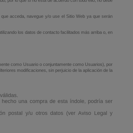
o, por lo que si no está de acuerdo con todo ello, no debe
z que acceda, navegue y/o use el Sitio Web ya que serán
ilizando los datos de contacto facilitados más arriba o, en
dualmente como Usuario o conjuntamente como Usuarios), por
eriores modificaciones, sin perjuicio de la aplicación de la
válidas.
a hecho una compra de esta índole, podría ser
ción postal y/u otros datos (ver Aviso Legal y