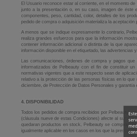
El Usuario reconoce estar al corriente, en el momento de 
junto a la presentación o, en su caso, imagen de éste 
componentes, peso, cantidad, color, detalles de los prod
pedido de compra o adquisición materializa la aceptación 
A menos que se indique expresamente lo contrario, Pelbea
realiza grandes esfuerzos para que la información mostr
contener información adicional o distinta de la que apare
información disponible en el etiquetado, las advertencias
Las comunicaciones, órdenes de compra y pagos que in
informatizados de Pelbeauty con el fin de constituir u
normativas vigentes que a este respecto sean de aplicac
relativo a la protección de las personas físicas en lo qu
diciembre, de Protección de Datos Personales y garantía de
4. DISPONIBILIDAD
Todos los pedidos de compra recibidos por Pelbeauty a tr
Este
(cláusula nueve de estas Condiciones) afecte al suministr
serv
quedaran productos en stock, Pelbeauty se compromete a
medi
igualmente aplicable en los casos en los que la prestación d
cons