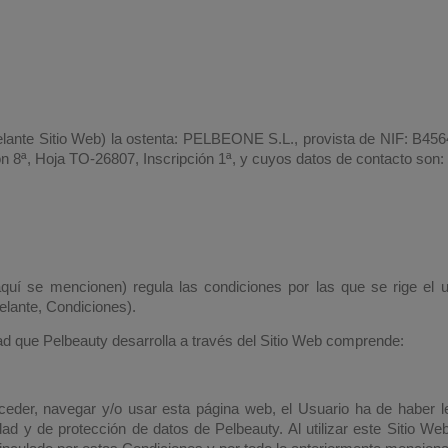
delante Sitio Web) la ostenta: PELBEONE S.L., provista de NIF: B456
ón 8ª, Hoja TO-26807, Inscripción 1ª, y cuyos datos de contacto son:
í se mencionen) regula las condiciones por las que se rige el 
elante, Condiciones).
ad que Pelbeauty desarrolla a través del Sitio Web comprende:
eder, navegar y/o usar esta página web, el Usuario ha de haber l
idad y de protección de datos de Pelbeauty. Al utilizar este Sitio We