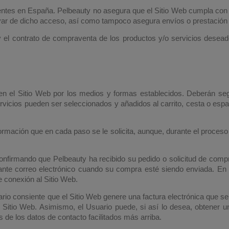
dentes en España. Pelbeauty no asegura que el Sitio Web cumpla con l
var de dicho acceso, así como tampoco asegura envíos o prestación 
ty el contrato de compraventa de los productos y/o servicios desead
 el Sitio Web por los medios y formas establecidos. Deberán segu
vicios pueden ser seleccionados y añadidos al carrito, cesta o espacio
ormación que en cada paso se le solicita, aunque, durante el proceso
onfirmando que Pelbeauty ha recibido su pedido o solicitud de compra 
iante correo electrónico cuando su compra esté siendo enviada. E
e conexión al Sitio Web.
o consiente que el Sitio Web genere una factura electrónica que se h
Sitio Web. Asimismo, el Usuario puede, si así lo desea, obtener un
s de los datos de contacto facilitados más arriba.