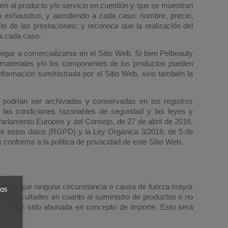
nen al producto y/o servicio en cuestión y que se muestran
o exhaustivo, y atendiendo a cada caso: nombre, precio,
te de las prestaciones; y reconoce que la realización del
 a cada caso.
egar a comercializarse en el Sitio Web. Si bien Pelbeauty
s materiales y/o los componentes de los productos pueden
información suministrada por el Sitio Web, sino también la
podrían ser archivadas y conservadas en los registros
o las condiciones razonables de seguridad y las leyes y
arlamento Europeo y del Consejo, de 27 de abril de 2016,
ón de estos datos (RGPD) y la Ley Orgánica 3/2018, de 5 de
 conforme a la política de privacidad de este Sitio Web.
s y/o a que ninguna circunstancia o causa de fuerza mayor
ros
ran dificultades en cuanto al suministro de productos o no
ra haber sido abonada en concepto de importe. Esto será