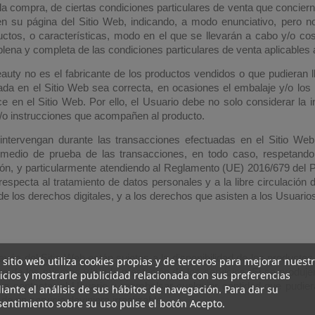
la compra, de ciertas condiciones particulares de venta que concier
en su página del Sitio Web, indicando, a modo enunciativo, pero n
uctos, o características, modo en el que se llevarán a cabo y/o cos
plena y completa de las condiciones particulares de venta aplicables
uty no es el fabricante de los productos vendidos o que pudieran ll
ada en el Sitio Web sea correcta, en ocasiones el embalaje y/o lo
ce en el Sitio Web. Por ello, el Usuario debe no solo considerar la 
 y/o instrucciones que acompañen al producto.
tervengan durante las transacciones efectuadas en el Sitio Web 
n medio de prueba de las transacciones, en todo caso, respetand
ión, y particularmente atendiendo al Reglamento (UE) 2016/679 del P
e respecta al tratamiento de datos personales y a la libre circulaci
 los derechos digitales, y a los derechos que asisten a los Usuarios
avés del Sitio Web están sujetos a la disponibilidad de los producto
 sitio web utiliza cookies propias y de terceros para mejorar nuest
o de los mismos y/o a la prestación de los servicios. Si se produje
icios y mostrarle publicidad relacionada con sus preferencias
 contactar al Usuario y reembolsar cualquier cantidad que pudie
ante el análisis de sus hábitos de navegación. Para dar su
e un servicio deviniera irrealizable.
entimiento sobre su uso pulse el botón Acepto.