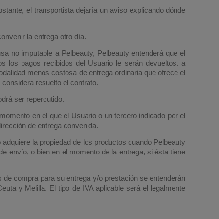
bstante, el transportista dejaría un aviso explicando dónde
onvenir la entrega otro día.
usa no imputable a Pelbeauty, Pelbeauty entenderá que el
os los pagos recibidos del Usuario le serán devueltos, a
modalidad menos costosa de entrega ordinaria que ofrece el
considera resuelto el contrato.
odrá ser repercutido.
momento en el que el Usuario o un tercero indicado por el
 dirección de entrega convenida.
o adquiere la propiedad de los productos cuando Pelbeauty
de envío, o bien en el momento de la entrega, si ésta tiene
os de compra para su entrega y/o prestación se entenderán
Ceuta y Melilla. El tipo de IVA aplicable será el legalmente