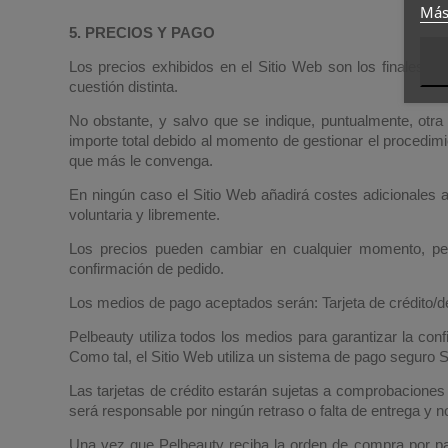
Más
5. PRECIOS Y PAGO
Los precios exhibidos en el Sitio Web son los finales, e
cuestión distinta.
No obstante, y salvo que se indique, puntualmente, otra 
importe total debido al momento de gestionar el procedimi
que más le convenga.
En ningún caso el Sitio Web añadirá costes adicionales a
voluntaria y libremente.
Los precios pueden cambiar en cualquier momento, per
confirmación de pedido.
Los medios de pago aceptados serán: Tarjeta de crédito/de
Pelbeauty utiliza todos los medios para garantizar la con
Como tal, el Sitio Web utiliza un sistema de pago seguro
Las tarjetas de crédito estarán sujetas a comprobaciones 
será responsable por ningún retraso o falta de entrega y n
Una vez que Pelbeauty reciba la orden de compra por par