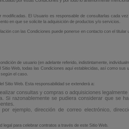
inculado por estas Condiciones y por todo lo anteriormente mencionad
 modificadas. El Usuario es responsable de consultarlas cada ve
to en que se solicite la adquisición de productos y/o servicios.
ación con las Condiciones puede ponerse en contacto con el titular ut
 condición de usuario (en adelante referido, indistintamente, indivi
 Sitio Web, todas las Condiciones aquí establecidas, así como sus ult
 según el caso.
el Sitio Web. Esta responsabilidad se extenderá a:
ealizar consultas y compras o adquisiciones legalmente 
ta. Si razonablemente se pudiera considerar que se h
nentes.
, por ejemplo, dirección de correo electrónico, direc
 legal para celebrar contratos a través de este Sitio Web.