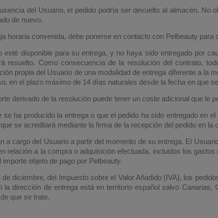
ausencia del Usuario, el pedido podría ser devuelto al almacén. No o
ado de nuevo.
anja horaria convenida, debe ponerse en contacto con Pelbeauty para c
esté disponible para su entrega, y no haya sido entregado por ca
rá resuelto. Como consecuencia de la resolución del contrato, tod
cción propia del Usuario de una modalidad de entrega diferente a la 
so, en el plazo máximo de 14 días naturales desde la fecha en que se 
rte derivado de la resolución puede tener un coste adicional que le p
 se ha producido la entrega o que el pedido ha sido entregado en el 
 que se acreditará mediante la firma de la recepción del pedido en la
án a cargo del Usuario a partir del momento de su entrega. El Usuari
 relación a la compra o adquisición efectuada, incluidos los gastos 
 importe objeto de pago por Pelbeauty.
 de diciembre, del Impuesto sobre el Valor Añadido (IVA), los pedid
si la dirección de entrega está en territorio español salvo Canarias, 
de que se trate.