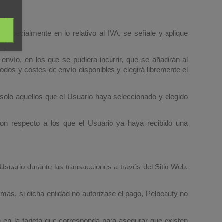
 especialmente en lo relativo al IVA, se señale y aplique
envío, en los que se pudiera incurrir, que se añadirán al
odos y costes de envío disponibles y elegirá libremente el
 solo aquellos que el Usuario haya seleccionado y elegido
on respecto a los que el Usuario ya haya recibido una
 Usuario durante las transacciones a través del Sitio Web.
smas, si dicha entidad no autorizase el pago, Pelbeauty no
 en la tarjeta que corresponda para asegurar que existen