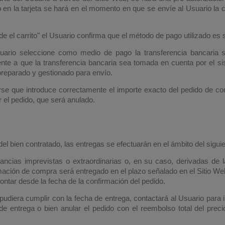
o en la tarjeta se hará en el momento en que se envíe al Usuario la 
sde el carrito" el Usuario confirma que el método de pago utilizado es 
ario seleccione como medio de pago la transferencia bancaria se
iente a que la transferencia bancaria sea tomada en cuenta por el si
 preparado y gestionado para envío.
e que introduce correctamente el importe exacto del pedido de co
r el pedido, que será anulado.
del bien contratado, las entregas se efectuarán en el ámbito del siguie
ncias imprevistas o extraordinarias o, en su caso, derivadas de 
mación de compra será entregado en el plazo señalado en el Sitio We
ontar desde la fecha de la confirmación del pedido.
pudiera cumplir con la fecha de entrega, contactará al Usuario para i
 entrega o bien anular el pedido con el reembolso total del preci