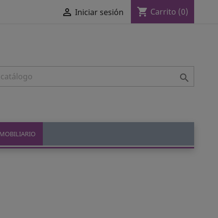
shopping_cart

Carrito
(0)
Iniciar sesión

MOBILIARIO