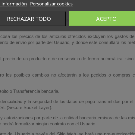
 información
Personalizar cookies
RECHAZAR TODO
ACEPTO
n Euros (€) e incluyen los impuestos, salvo que por exigencia legal,
cosa los precios de los artículos ofrecidos excluyen los gastos de 
ento de envío por parte del Usuario, y donde éste consultará los mét
l precio de un producto o de un servicio de forma automática, sino
o los posibles cambios no afectarán a los pedidos o compras c
bito o Transferencia bancaria.
fidencialidad y la seguridad de los datos de pago transmitidos por el
 SSL (Secure Socket Layer).
y autorizaciones por parte de la entidad bancaria emisora de las mi
o podrá formalizar ningún contrato con el Usuario.
te del Usuario a través del Sitio Web, se hará una pre-autorización