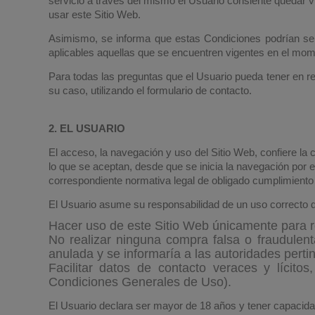
servicio a través del mismo el Usuario consiente quedar v
usar este Sitio Web.
Asimismo, se informa que estas Condiciones podrían ser
aplicables aquellas que se encuentren vigentes en el momen
Para todas las preguntas que el Usuario pueda tener en rel
su caso, utilizando el formulario de contacto.
2. EL USUARIO
El acceso, la navegación y uso del Sitio Web, confiere la
lo que se aceptan, desde que se inicia la navegación por el
correspondiente normativa legal de obligado cumplimiento
El Usuario asume su responsabilidad de un uso correcto d
Hacer uso de este Sitio Web únicamente para r
No realizar ninguna compra falsa o fraudulen
anulada y se informaría a las autoridades perti
Facilitar datos de contacto veraces y lícitos
Condiciones Generales de Uso).
El Usuario declara ser mayor de 18 años y tener capacidad