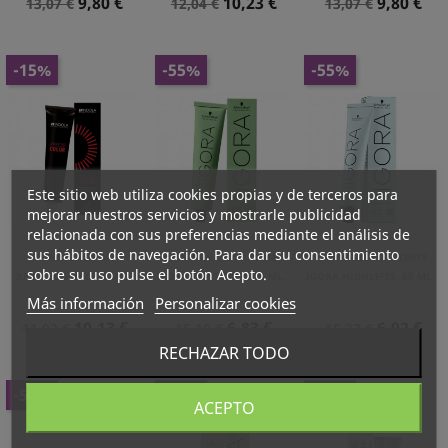
Precio
Precio
Precio
Precio
Precio
Precio
9,80 €
10,23 €
9,80 €
13,07 €
12,04 €
13,07 €
Normal
Normal
Normal
-15%
-55%
-55%
Este sitio web utiliza cookies propias y de terceros para
mejorar nuestros servicios y mostrarle publicidad
relacionada con sus preferencias mediante el análisis de
sus hábitos de navegación. Para dar su consentimiento
TINTE INDOLA
SCHWARZKOPF TINTE
SCHWARZKOPF TINTE
sobre su uso pulse el botón Acepto.
XPRESSCOLOR, 60 ML.
IGORA ZERO AMM, 60 ML.
IGORA HIGHLIFTS, 60 ML.
Más información
Personalizar cookies
Precio
Precio
Precio
Precio
Precio
Precio
10,13 €
6,83 €
6,92 €
11,92 €
15,19 €
15,37 €
Normal
Normal
Normal
RECHAZAR TODO
-58%
-55%
-48%
ACEPTO