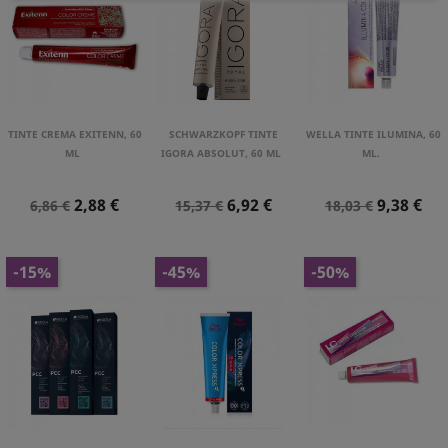
TINTE CREMA EXITENN, 60
SCHWARZKOPF TINTE
WELLA TINTE ILUMINA, 60
ML
IGORA ABSOLUT, 60 ML
ML.
Precio
Precio
Precio
Precio
Precio
Precio
2,88 €
6,92 €
9,38 €
6,86 €
15,37 €
18,03 €
Normal
Normal
Normal
-15%
-45%
-50%