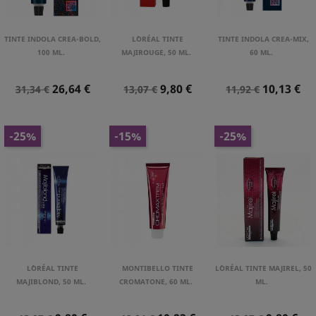
TINTE INDOLA CREA-BOLD,
L´ORÉAL TINTE
TINTE INDOLA CREA-MIX,
100 ML.
MAJIROUGE, 50 ML.
60 ML.
Precio
Precio
Precio
Precio
Precio
Precio
26,64 €
9,80 €
10,13 €
31,34 €
13,07 €
11,92 €
Normal
Normal
Normal
-25%
-15%
-25%
L´ORÉAL TINTE
MONTIBELLO TINTE
L´ORÉAL TINTE MAJIREL, 50
MAJIBLOND, 50 ML.
CROMATONE, 60 ML.
ML.