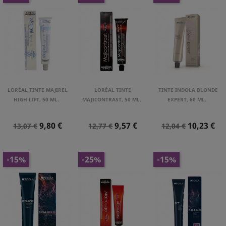
L´ORÉAL TINTE MAJIREL
L´ORÉAL TINTE
TINTE INDOLA BLONDE
HIGH LIFT, 50 ML.
MAJICONTRAST, 50 ML.
EXPERT, 60 ML.
Precio
Precio
Precio
Precio
Precio
Precio
9,80 €
9,57 €
10,23 €
13,07 €
12,77 €
12,04 €
Normal
Normal
Normal
-15%
-25%
-15%