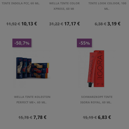
TINTE INDOLA PCC, 60 ML.
WELLA TINTE COLOR
TINTE LOOK COLOOR, 100
XPRESS, 60 Ml
ML.
Precio
Precio
Precio
Precio
Precio
Precio
10,13 €
17,17 €
3,19 €
11,92 €
31,22 €
6,38 €
Normal
Normal
Normal
-50,7%
-55%
WELLA TINTE KOLESTON
SCHWARZKOPF TINTE
PERFECT ME+, 60 ML.
IGORA ROYAL, 60 ML.
Precio
Precio
Precio
Precio
7,78 €
6,83 €
15,78 €
15,19 €
Normal
Normal