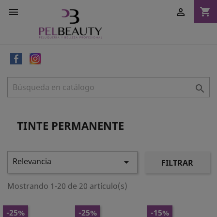
shopping_cart



TINTE PERMANENTE
Relevancia

FILTRAR
Mostrando 1-20 de 20 artículo(s)
-25%
-25%
-15%