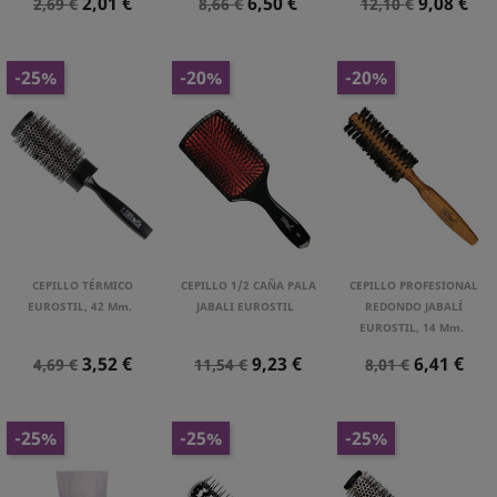
Precio
Precio
Precio
Precio
Precio
Precio
2,01 €
6,50 €
9,08 €
2,69 €
8,66 €
12,10 €
Normal
Normal
Normal
-25%
-20%
-20%
CEPILLO TÉRMICO
CEPILLO 1/2 CAÑA PALA
CEPILLO PROFESIONAL
EUROSTIL, 42 Mm.
JABALI EUROSTIL
REDONDO JABALÍ
EUROSTIL, 14 Mm.
Precio
Precio
Precio
Precio
Precio
Precio
3,52 €
9,23 €
6,41 €
4,69 €
11,54 €
8,01 €
Normal
Normal
Normal
-25%
-25%
-25%