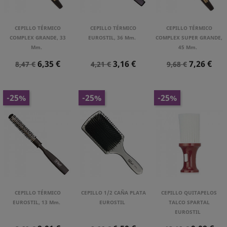
CEPILLO TÉRMICO
CEPILLO TÉRMICO
CEPILLO TÉRMICO
COMPLEX GRANDE, 33
EUROSTIL, 36 Mm.
COMPLEX SUPER GRANDE,
Mm.
45 Mm.
Precio
Precio
Precio
Precio
Precio
Precio
6,35 €
3,16 €
7,26 €
8,47 €
4,21 €
9,68 €
Normal
Normal
Normal
-25%
-25%
-25%
CEPILLO TÉRMICO
CEPILLO 1/2 CAÑA PLATA
CEPILLO QUITAPELOS
EUROSTIL, 13 Mm.
EUROSTIL
TALCO SPARTAL
EUROSTIL