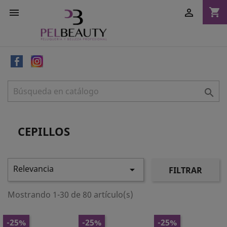
shopping_cart



CEPILLOS
Relevancia

FILTRAR
Mostrando 1-30 de 80 artículo(s)
-25%
-25%
-25%