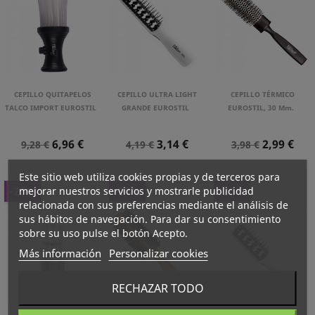
CEPILLO QUITAPELOS
CEPILLO ULTRA LIGHT
CEPILLO TÉRMICO
TALCO IMPORT EUROSTIL
GRANDE EUROSTIL
EUROSTIL, 30 Mm.
Precio
Precio
Precio
Precio
Precio
Precio
6,96 €
3,14 €
2,99 €
9,28 €
4,19 €
3,98 €
Normal
Normal
Normal
Este sitio web utiliza cookies propias y de terceros para
-25%
-20%
-25%
mejorar nuestros servicios y mostrarle publicidad
relacionada con sus preferencias mediante el análisis de
sus hábitos de navegación. Para dar su consentimiento
sobre su uso pulse el botón Acepto.
Más información
Personalizar cookies
RECHAZAR TODO