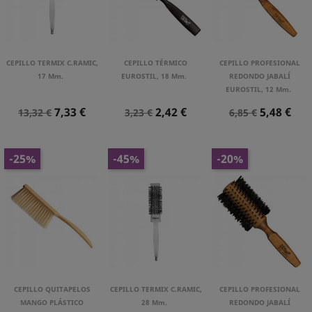
CEPILLO TERMIX C.RAMIC,
CEPILLO TÉRMICO
CEPILLO PROFESIONAL
17 Mm.
EUROSTIL, 18 Mm.
REDONDO JABALÍ
EUROSTIL, 12 Mm.
Precio
Precio
Precio
Precio
Precio
Precio
7,33 €
2,42 €
5,48 €
13,32 €
3,23 €
6,85 €
Normal
Normal
Normal
-25%
-45%
-20%
CEPILLO QUITAPELOS
CEPILLO TERMIX C.RAMIC,
CEPILLO PROFESIONAL
MANGO PLÁSTICO
28 Mm.
REDONDO JABALÍ