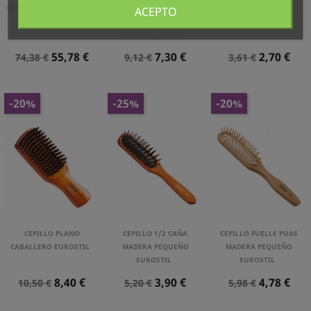
CEPILLO TERMIX C.RAMIC
CEPILLO PROFESIONAL
CEPILLO ULTRA LIGHT
ACEPTO
(pack 5 Un.)
REDONDO JABALÍ
PEQUEÑO EUROSTIL
EUROSTIL, 18 Mm.
Precio
Precio
Precio
Precio
Precio
Precio
55,78 €
7,30 €
2,70 €
74,38 €
9,12 €
3,61 €
Normal
Normal
Normal
-20%
-25%
-20%
CEPILLO PLANO
CEPILLO 1/2 CAÑA
CEPILLO FUELLE PUAS
CABALLERO EUROSTIL
MADERA PEQUEÑO
MADERA PEQUEÑO
EUROSTIL
EUROSTIL
Precio
Precio
Precio
Precio
Precio
Precio
8,40 €
3,90 €
4,78 €
10,50 €
5,20 €
5,98 €
Normal
Normal
Normal