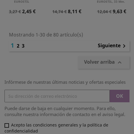
EUROSTIL
EUROSTIL, 33 Mm.
Precio
Precio
Precio
Precio
Precio
Precio
2,45 €
8,11 €
9,63 €
3,27 €
14,74 €
12,04 €
Normal
Normal
Normal
Mostrando 1-30 de 80 artículo(s)
1
Siguiente
2
3

Volver arriba

Infórmese de nuestras últimas noticias y ofertas especiales
Puede darse de baja en cualquier momento. Para ello,
consulte nuestra información de contacto en el aviso legal.
Acepto las condiciones generales y la política de
confidencialidad