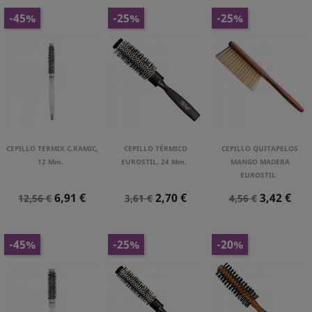
-45%
-25%
-25%
CEPILLO TERMIX C.RAMIC,
CEPILLO TÉRMICO
CEPILLO QUITAPELOS
12 Mm.
EUROSTIL, 24 Mm.
MANGO MADERA
EUROSTIL
Precio
Precio
Precio
Precio
Precio
Precio
6,91 €
2,70 €
3,42 €
12,56 €
3,61 €
4,56 €
Normal
Normal
Normal
-45%
-25%
-20%