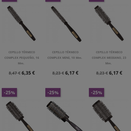
CEPILLO TÉRMICO
CEPILLO TÉRMICO
CEPILLO TÉRMICO
COMPLEX PEQUEÑO, 16
COMPLEX MINI, 10 Mm.
COMPLEX MEDIANO, 23
Mm.
Mm.
Precio
Precio
Precio
Precio
Precio
Precio
6,35 €
6,17 €
6,17 €
8,47 €
8,23 €
8,23 €
Normal
Normal
Normal
-25%
-25%
-25%