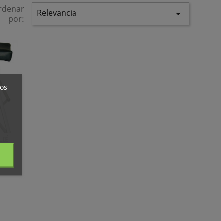
rdenar
Relevancia

por:
ros
LIÉ