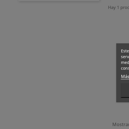
Hay 1 pro
Este
serv
medi
cons
Más
Mostran