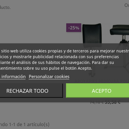
O
ducto.
-25%
 sitio web utiliza cookies propias y de terceros para mejorar nuest
icios y mostrarle publicidad relacionada con sus preferencias
ante el análisis de sus hábitos de navegación. Para dar su
entimiento sobre su uso pulse el botón Acepto.
 información
Personalizar cookies
APOYAPIES PEDICURA POL
Vista rápida

RECHAZAR TODO
ACEPTO
Precio
Precio
55,58 €
74,10 €
Normal
do 1-1 de 1 artículo(s)