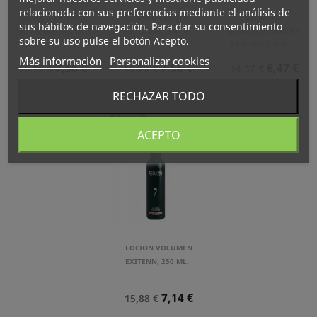
relacionada con sus preferencias mediante el análisis de
CHAMPÚ EXITENN
CHAMPÚ EXITENN
KERATINA
sus hábitos de navegación. Para dar su consentimiento
PROTEINAS, 500 ML.
REGULADOR, 500 ML.
ACONDICIONADORA
sobre su uso pulse el botón Acepto.
EXITENN, 250 ML.
Más información
Personalizar cookies
Precio
Precio
Precio
Precio
Precio
Precio
7,56 €
7,56 €
6,47 €
16,79 €
16,79 €
14,37 €
Normal
Normal
Normal
RECHAZAR TODO
-55%
ACEPTO
LOCION VOLUMEN
EXITENN, 250 ML.
Precio
Precio
7,14 €
15,88 €
Normal