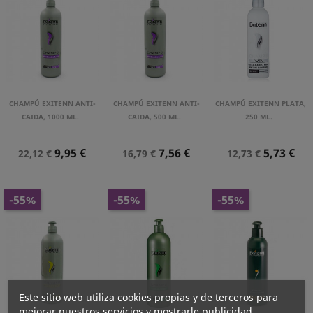
CHAMPÚ EXITENN ANTI-
CHAMPÚ EXITENN ANTI-
CHAMPÚ EXITENN PLATA,
CAIDA, 1000 ML.
CAIDA, 500 ML.
250 ML.
Precio
Precio
Precio
Precio
Precio
Precio
9,95 €
7,56 €
5,73 €
22,12 €
16,79 €
12,73 €
Normal
Normal
Normal
-55%
-55%
-55%
Este sitio web utiliza cookies propias y de terceros para
mejorar nuestros servicios y mostrarle publicidad