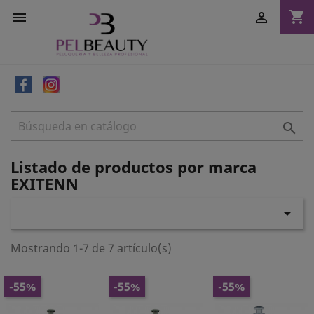
shopping_cart



Listado de productos por marca
EXITENN

Mostrando 1-7 de 7 artículo(s)
-55%
-55%
-55%