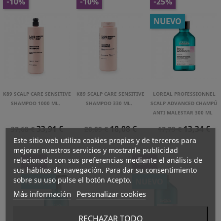
-10%
-10%
-25%
NUEVO
K89 SCALP CARE SENSITIVE
K89 SCALP CARE SENSITIVE
L´OREAL PROFESSIONNEL
SHAMPOO 1000 ML.
SHAMPOO 330 ML.
SCALP ADVANCED CHAMPÚ
ANTI MALESTAR 300 ML
Precio
Precio
Precio
Precio
Precio
Precio
33,91 €
18,08 €
13,34 €
37,68 €
20,09 €
17,79 €
Normal
Normal
Normal
Este sitio web utiliza cookies propias y de terceros para
mejorar nuestros servicios y mostrarle publicidad
relacionada con sus preferencias mediante el análisis de
-25%
-25%
sus hábitos de navegación. Para dar su consentimiento
sobre su uso pulse el botón Acepto.
NUEVO
NUEVO
Más información
Personalizar cookies
RECHAZAR TODO