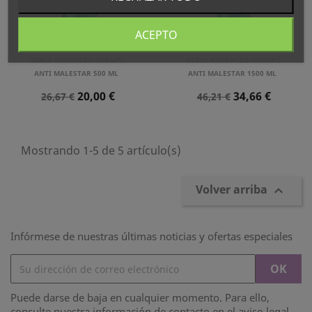
ACEPTO
L´OREAL PROFESSIONNEL
L´OREAL PROFESSIONNEL
SCALP ADVANCED CHAMPÚ
SCALP ADVANCED CHAMPÚ
ANTI MALESTAR 500 ML
ANTI MALESTAR 1500 ML
Precio
Precio
Precio
Precio
20,00 €
34,66 €
26,67 €
46,21 €
Normal
Normal
Mostrando 1-5 de 5 artículo(s)
Volver arriba

Infórmese de nuestras últimas noticias y ofertas especiales
Puede darse de baja en cualquier momento. Para ello,
consulte nuestra información de contacto en el aviso legal.