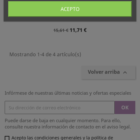
ACEPTO
ARUAL EXFOLIANTE
MANICURA, 12 Uds.
Precio
Precio
11,71 €
15,61 €
Normal
Mostrando 1-4 de 4 artículo(s)
Volver arriba

Infórmese de nuestras últimas noticias y ofertas especiales
Puede darse de baja en cualquier momento. Para ello,
consulte nuestra información de contacto en el aviso legal.
Acepto las condiciones generales y la política de