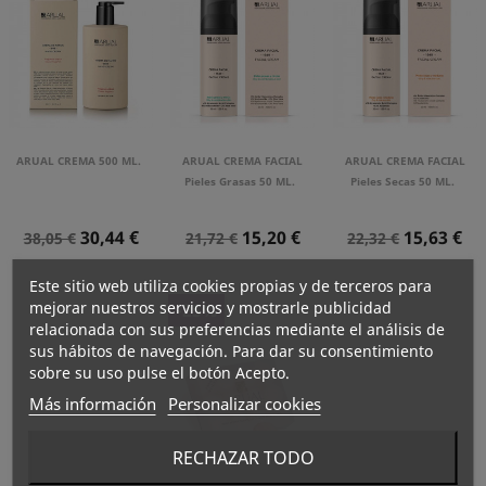
ARUAL CREMA 500 ML.
ARUAL CREMA FACIAL
ARUAL CREMA FACIAL
Pieles Grasas 50 ML.
Pieles Secas 50 ML.
Precio
Precio
Precio
Precio
Precio
Precio
30,44 €
15,20 €
15,63 €
38,05 €
21,72 €
22,32 €
Normal
Normal
Normal
Este sitio web utiliza cookies propias y de terceros para
mejorar nuestros servicios y mostrarle publicidad
-25%
relacionada con sus preferencias mediante el análisis de
sus hábitos de navegación. Para dar su consentimiento
sobre su uso pulse el botón Acepto.
Más información
Personalizar cookies
RECHAZAR TODO