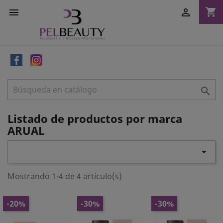
shopping_cart



Listado de productos por marca
ARUAL

Mostrando 1-4 de 4 artículo(s)
-20%
-30%
-30%