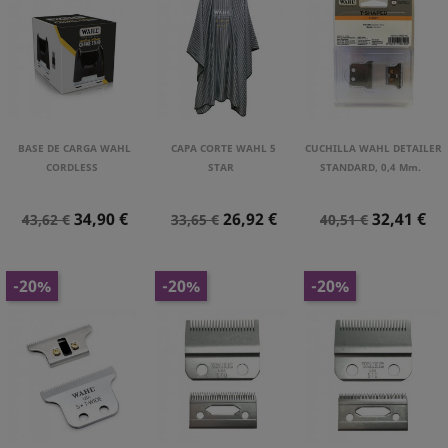
BASE DE CARGA WAHL
CAPA CORTE WAHL 5
CUCHILLA WAHL DETAILER
CORDLESS
STAR
STANDARD, 0,4 Mm.
Precio
Precio
Precio
Precio
Precio
Precio
34,90 €
26,92 €
32,41 €
43,62 €
33,65 €
40,51 €
Normal
Normal
Normal
-20%
-20%
-20%