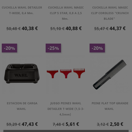
CUCHILLA WAHL DETAILER
CUCHILLA WAHL MAGIC
CUCHILLA WAHL MAGIC
T-WIDE, 0,4 Mm.
CLIP 5 STAR, 0,8 A 2,5
CLIP CORDLESS "CRUNCH
Mm.
BLADE"
Precio
Precio
Precio
Precio
Precio
Precio
40,38 €
40,88 €
44,37 €
50,48 €
51,10 €
55,47 €
Normal
Normal
Normal
-20%
-25%
-20%
ESTACION DE CARGA
JUEGO PEINES WAHL
PEINE FLAT TOP GRANDE
WAHL
DETAILER T-WIDE (1,5-3-
WAHL
4,5mm)
Precio
Precio
Precio
Precio
Precio
Precio
47,43 €
5,61 €
2,50 €
59,29 €
7,48 €
3,12 €
Normal
Normal
Normal