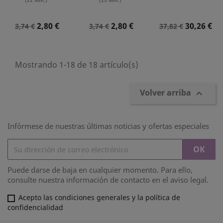
(22 Mm.)
(25 Mm.)
Precio
Precio
Precio
Precio
Precio
Precio
2,80 €
2,80 €
30,26 €
3,74 €
3,74 €
37,82 €
Normal
Normal
Normal
Mostrando 1-18 de 18 artículo(s)
Volver arriba

Infórmese de nuestras últimas noticias y ofertas especiales
Puede darse de baja en cualquier momento. Para ello,
consulte nuestra información de contacto en el aviso legal.
Acepto las condiciones generales y la política de
confidencialidad