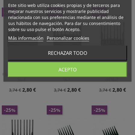
Este sitio web utiliza cookies propias y de terceros para
mejorar nuestros servicios y mostrarle publicidad
-25%
-25%
-25%
relacionada con sus preferencias mediante el análisis de
sus hábitos de navegación. Para dar su consentimiento
sobre su uso pulse el botón Acepto.
Más información
Personalizar cookies
RECHAZAR TODO
ACEPTO
PEINE PLÁSTICO
PEINE PLÁSTICO
PEINE PLÁSTICO
DESLIZANTE WAHL Nº 1 (3
DESLIZANTE WAHL Nº 2 (6
DESLIZANTE WAHL Nº 6
Mm)
Mm)
(18 Mm)
Precio
Precio
Precio
Precio
Precio
Precio
2,80 €
2,80 €
2,80 €
3,74 €
3,74 €
3,74 €
Normal
Normal
Normal
-25%
-25%
-25%