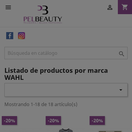
shopping_cart



Listado de productos por marca
WAHL

Mostrando 1-18 de 18 artículo(s)
-20%
-20%
-20%