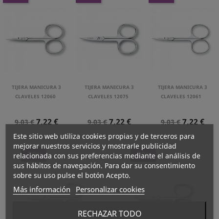
TIJERA MANICURA 3
TIJERA MANICURA 3
TIJERA MANICURA 3
CLAVELES 12060
CLAVELES 12075
CLAVELES 12061
Precio
Precio
Precio
Precio
Precio
Precio
7,22 €
7,22 €
7,22 €
9,03 €
9,03 €
9,03 €
Normal
Normal
Normal
Este sitio web utiliza cookies propias y de terceros para
mejorar nuestros servicios y mostrarle publicidad
-20%
-20%
relacionada con sus preferencias mediante el análisis de
sus hábitos de navegación. Para dar su consentimiento
sobre su uso pulse el botón Acepto.
Más información
Personalizar cookies
RECHAZAR TODO