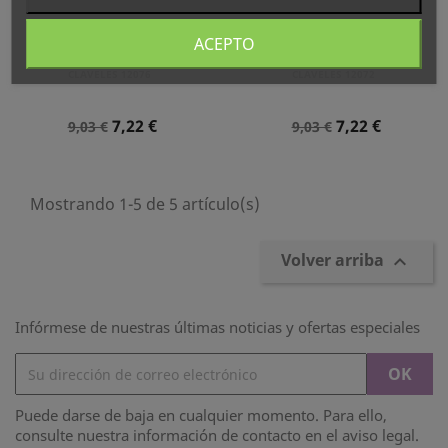
ACEPTO
TIJERA MANICURA 3
TIJERA MANICURA 3
CLAVELES 12076
CLAVELES 12072
Precio
Precio
Precio
Precio
7,22 €
7,22 €
9,03 €
9,03 €
Normal
Normal
Mostrando 1-5 de 5 artículo(s)
Volver arriba

Infórmese de nuestras últimas noticias y ofertas especiales
Puede darse de baja en cualquier momento. Para ello,
consulte nuestra información de contacto en el aviso legal.