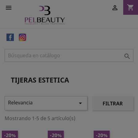
shopping_cart



TIJERAS ESTETICA
Relevancia

FILTRAR
Mostrando 1-5 de 5 artículo(s)
-20%
-20%
-20%