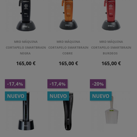
MRD MÁQUINA
MRD MÁQUINA
MRD MÁQUINA
CORTAPELO SMARTBRAIN
CORTAPELO SMARTBRAIN
CORTAPELO SMARTBRAIN
NEGRA
COBRE
BURDEOS
Precio
Precio
Precio
165,00 €
165,00 €
165,00 €
-17,4%
-17,4%
-20%
NUEVO
NUEVO
NUEVO