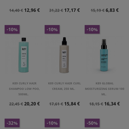
Precio
Precio
Precio
Precio
Precio
Precio
12,96 €
17,17 €
6,83 €
14,40 €
31,22 €
15,19 €
Normal
Normal
Normal
-10%
-10%
-10%
K89 CURLY HAIR
K89 CURLY HAIR CURL
K89 GLOBAL
SHAMPOO LOW POO,
CREAM, 250 ML.
MOISTURIZING SERUM 100
500ML.
ML.
Precio
Precio
Precio
Precio
Precio
Precio
20,20 €
15,84 €
16,34 €
22,45 €
17,61 €
18,15 €
Normal
Normal
Normal
-32%
-10%
-50%