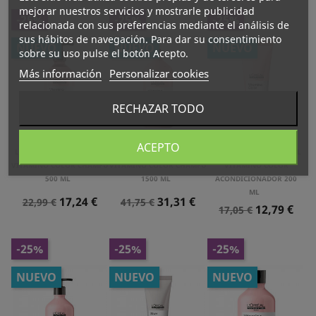
mejorar nuestros servicios y mostrarle publicidad
-25%
-25%
-25%
relacionada con sus preferencias mediante el análisis de
sus hábitos de navegación. Para dar su consentimiento
NUEVO
NUEVO
NUEVO
sobre su uso pulse el botón Acepto.
Más información
Personalizar cookies
RECHAZAR TODO
ACEPTO
L´OREAL PROFESSIONNEL
L´OREAL PROFESSIONNEL
L´OREAL PROFESSIONNEL
VITAMINO COLOR CHAMPÚ
VITAMINO COLOR CHAMPÚ
VITAMINO COLOR
500 ML
1500 ML
ACONDICIONADOR 200
ML
Precio
Precio
Precio
Precio
17,24 €
31,31 €
22,99 €
41,75 €
Precio
Precio
12,79 €
17,05 €
Normal
Normal
Normal
-25%
-25%
-25%
NUEVO
NUEVO
NUEVO