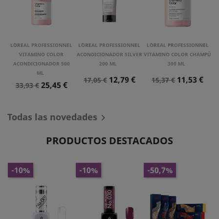
L´OREAL PROFESSIONNEL
L´OREAL PROFESSIONNEL
L´OREAL PROFESSIONNEL
VITAMINO COLOR
ACONDICIONADOR SILVER
VITAMINO COLOR CHAMPÚ
ACONDICIONADOR 500
200 ML
300 ML
ML
Precio
Precio
Precio
Precio
12,79 €
11,53 €
17,05 €
15,37 €
Precio
Precio
25,45 €
33,93 €
Normal
Normal
Normal
Todas las novedades

PRODUCTOS DESTACADOS
-10%
-10%
-50,7%