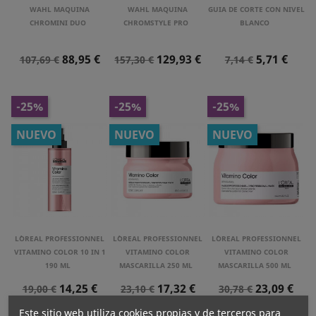
WAHL MAQUINA
WAHL MAQUINA
GUIA DE CORTE CON NIVEL
CHROMINI DUO
CHROMSTYLE PRO
BLANCO
Precio
Precio
Precio
Precio
Precio
Precio
88,95 €
129,93 €
5,71 €
107,69 €
157,30 €
7,14 €
Normal
Normal
Normal
-25%
-25%
-25%
NUEVO
NUEVO
NUEVO
L´OREAL PROFESSIONNEL
L´OREAL PROFESSIONNEL
L´OREAL PROFESSIONNEL
VITAMINO COLOR 10 IN 1
VITAMINO COLOR
VITAMINO COLOR
190 ML
MASCARILLA 250 ML
MASCARILLA 500 ML
Precio
Precio
Precio
Precio
Precio
Precio
14,25 €
17,32 €
23,09 €
19,00 €
23,10 €
30,78 €
Normal
Normal
Normal
Este sitio web utiliza cookies propias y de terceros para