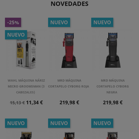
NOVEDADES
-25%
NUEVO
NUEVO
NUEVO
WAHL MÁQUINA NÁRIZ
MRD MÁQUINA
MRD MÁQUINA
MICRO GROOMSMAN (3
CORTAPELO CYBORG ROJA
CORTAPELO CYBORG
CABEZALES)
NEGRA
Precio
Precio
Precio
Precio
11,34 €
219,98 €
219,98 €
15,13 €
Normal
NUEVO
NUEVO
NUEVO