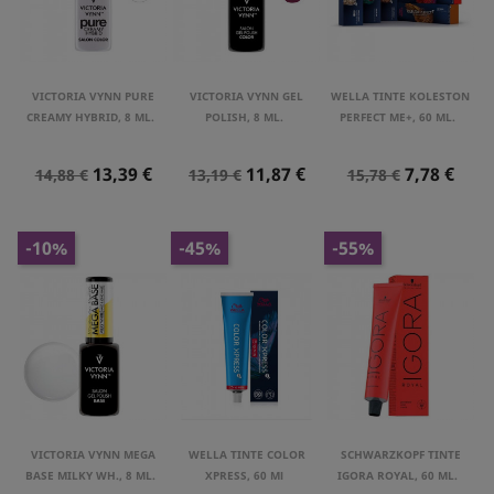
VICTORIA VYNN PURE
VICTORIA VYNN GEL
WELLA TINTE KOLESTON
CREAMY HYBRID, 8 ML.
POLISH, 8 ML.
PERFECT ME+, 60 ML.
Precio
Precio
Precio
Precio
Precio
Precio
13,39 €
11,87 €
7,78 €
14,88 €
13,19 €
15,78 €
Normal
Normal
Normal
-10%
-45%
-55%
VICTORIA VYNN MEGA
WELLA TINTE COLOR
SCHWARZKOPF TINTE
BASE MILKY WH., 8 ML.
XPRESS, 60 Ml
IGORA ROYAL, 60 ML.