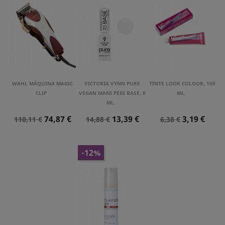
WAHL MÁQUINA MAGIC
VICTORIA VYNN PURE
TINTE LOOK COLOOR, 100
CLIP
VEGAN MANI PEDI BASE, 8
ML.
ML.
Precio
Precio
Precio
Precio
Precio
Precio
74,87 €
13,39 €
3,19 €
110,11 €
14,88 €
6,38 €
Normal
Normal
Normal
-12%