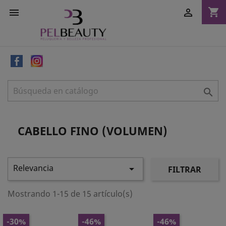
shopping_cart



CABELLO FINO (VOLUMEN)
Relevancia

FILTRAR
Mostrando 1-15 de 15 artículo(s)
-30%
-46%
-46%