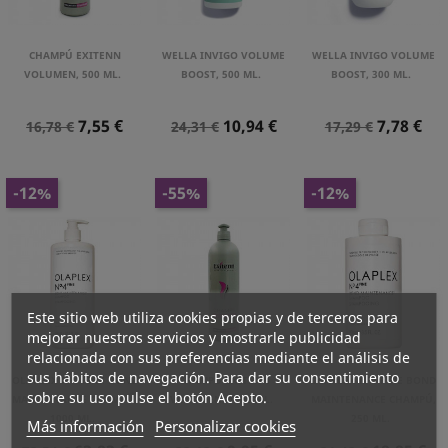
CHAMPÚ EXITENN
WELLA INVIGO VOLUME
WELLA INVIGO VOLUME
VOLUMEN, 500 ML.
BOOST, 500 ML.
BOOST, 300 ML.
Precio
Precio
Precio
Precio
Precio
Precio
7,55 €
10,94 €
7,78 €
16,78 €
24,31 €
17,29 €
Normal
Normal
Normal
-12%
-55%
-12%
Este sitio web utiliza cookies propias y de terceros para
mejorar nuestros servicios y mostrarle publicidad
relacionada con sus preferencias mediante el análisis de
sus hábitos de navegación. Para dar su consentimiento
OLAPLEX Nº4 FINE BOND
CHAMPÚ EXITENN
OLAPLEX Nº4 FINE BOND
sobre su uso pulse el botón Acepto.
MAINTENANCE CHAMPÚ,
VOLUMEN, 1000 ML.
MAINTENANCE CHAMPÚ,
1000 ML.
250 ML.
Más información
Personalizar cookies