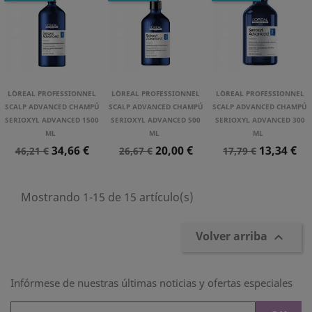
L´OREAL PROFESSIONNEL
L´OREAL PROFESSIONNEL
L´OREAL PROFESSIONNEL
SCALP ADVANCED CHAMPÚ
SCALP ADVANCED CHAMPÚ
SCALP ADVANCED CHAMPÚ
SERIOXYL ADVANCED 1500
SERIOXYL ADVANCED 500
SERIOXYL ADVANCED 300
ML
ML
ML
Precio
Precio
Precio
Precio
Precio
Precio
34,66 €
20,00 €
13,34 €
46,21 €
26,67 €
17,79 €
Normal
Normal
Normal
Mostrando 1-15 de 15 artículo(s)
Volver arriba

Infórmese de nuestras últimas noticias y ofertas especiales