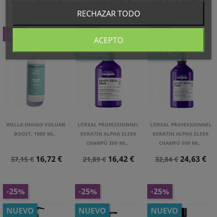
Precio
Precio
Precio
Precio
Precio
Precio
63,83 €
9,95 €
18,85 €
72,54 €
22,12 €
21,42 €
Normal
Normal
Normal
RECHAZAR TODO
-55%
-25%
-25%
ACEPTO
NUEVO
NUEVO
WELLA INVIGO VOLUME
L´OREAL PROFESSIONNEL
L´OREAL PROFESSIONNEL
BOOST, 1000 ML.
KERATIN ALPHA SLEEK
KERATIN ALPHA SLEEK
CHAMPÚ 300 ML.
CHAMPÚ 500 ML.
Precio
Precio
Precio
Precio
Precio
Precio
16,72 €
16,42 €
24,63 €
37,15 €
21,89 €
32,84 €
Normal
Normal
Normal
-25%
-25%
-25%
NUEVO
NUEVO
NUEVO