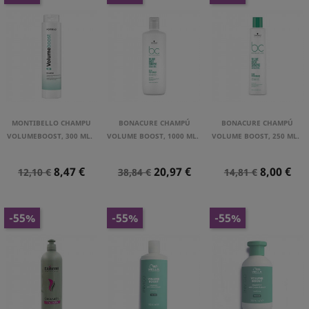
MONTIBELLO CHAMPU
BONACURE CHAMPÚ
BONACURE CHAMPÚ
VOLUMEBOOST, 300 ML.
VOLUME BOOST, 1000 ML.
VOLUME BOOST, 250 ML.
Precio
Precio
Precio
Precio
Precio
Precio
8,47 €
20,97 €
8,00 €
12,10 €
38,84 €
14,81 €
Normal
Normal
Normal
-55%
-55%
-55%