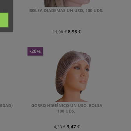
, 100
BOLSA DIADEMAS UN USO, 100 UDS.
Vista rápida

Precio
Precio
8,98 €
11,98 €
Normal
-20%
IDAD)
GORRO HIGIÉNICO UN USO, BOLSA
Vista rápida

100 UDS.
Precio
Precio
3,47 €
4,33 €