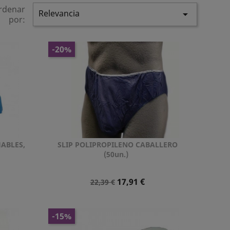
rdenar
Relevancia

por:
-20%
ABLES,
SLIP POLIPROPILENO CABALLERO
Vista rápida

(50un.)
Precio
Precio
17,91 €
22,39 €
Normal
-15%