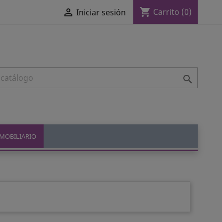
shopping_cart

Carrito
(0)
Iniciar sesión

MOBILIARIO