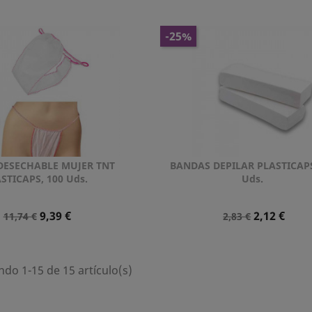
Normal
Normal
-25%
DESECHABLE MUJER TNT
BANDAS DEPILAR PLASTICAPS
Vista rápida
Vista rápida


STICAPS, 100 Uds.
Uds.
Precio
Precio
Precio
Precio
9,39 €
2,12 €
11,74 €
2,83 €
Normal
Normal
do 1-15 de 15 artículo(s)