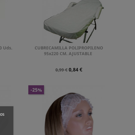
0 Uds.
CUBRECAMILLA POLIPROPILENO
Vista rápida

95x220 CM. AJUSTABLE
Precio
Precio
0,84 €
0,99 €
Normal
-25%
ros