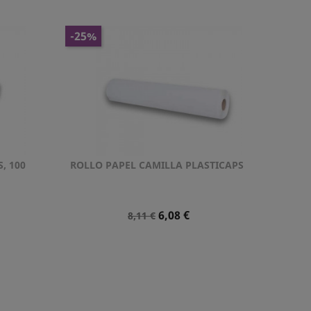
Normal
-25%
, 100
ROLLO PAPEL CAMILLA PLASTICAPS
Vista rápida

Precio
Precio
6,08 €
8,11 €
Normal