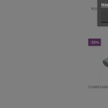
Más
ROLLO ALG
-20%
CUBRECAMIL