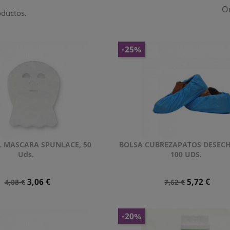
O
oductos.
-25%
L MASCARA SPUNLACE, 50
BOLSA CUBREZAPATOS DESECH
Vista rápida
Vista rápida


Uds.
100 UDS.
Precio
Precio
Precio
Precio
3,06 €
5,72 €
4,08 €
7,62 €
Normal
Normal
-20%