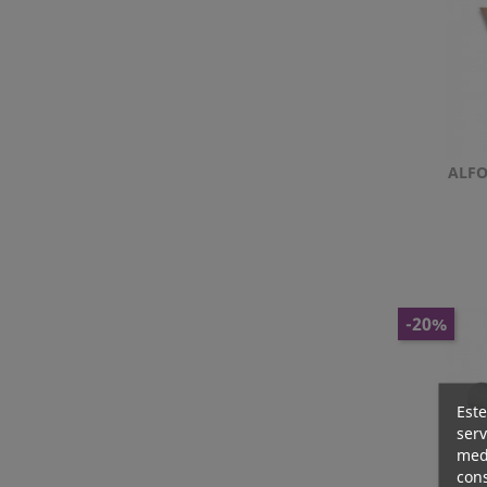
ALFO
-20%
Este
serv
medi
cons