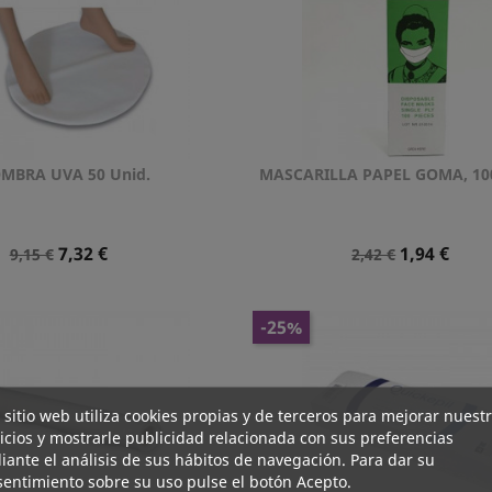
MBRA UVA 50 Unid.
MASCARILLA PAPEL GOMA, 10
Vista rápida
Vista rápida


Precio
Precio
Precio
Precio
7,32 €
1,94 €
9,15 €
2,42 €
Normal
Normal
-25%
 sitio web utiliza cookies propias y de terceros para mejorar nuest
icios y mostrarle publicidad relacionada con sus preferencias
ante el análisis de sus hábitos de navegación. Para dar su
entimiento sobre su uso pulse el botón Acepto.