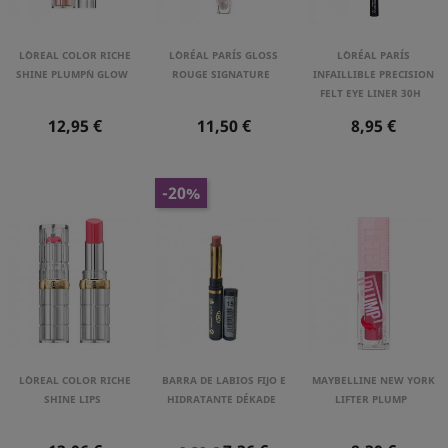
L´OREAL COLOR RICHE
L´ORÉAL PARÍS GLOSS
L´ORÉAL PARÍS
SHINE PLUMP´N GLOW
ROUGE SIGNATURE
INFAILLIBLE PRECISION
FELT EYE LINER 30H
Precio
Precio
Precio
12,95 €
11,50 €
8,95 €
-20%
L´OREAL COLOR RICHE
BARRA DE LABIOS FIJO E
MAYBELLINE NEW YORK
SHINE LIPS
HIDRATANTE DÉKADE
LIFTER PLUMP