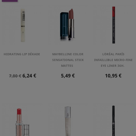
HIDRATING LIP DÉKADE
MAYBELLINE COLOR
L´ORÉAL PARÍS
SENSATIONAL STICK
INFAILLIBLE MICRO-FINE
MATTES
EYE LINER 36H.
Precio
Precio
Precio
Precio
6,24 €
5,49 €
10,95 €
7,80 €
Normal