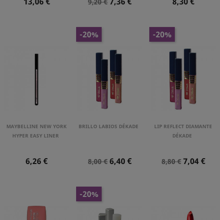
Precio
Precio
Precio
Precio
13,06 €
7,36 €
8,30 €
9,20 €
Normal
-20%
-20%
MAYBELLINE NEW YORK
BRILLO LABIOS DÉKADE
LIP REFLECT DIAMANTE
HYPER EASY LINER
DÉKADE
Precio
Precio
Precio
Precio
Precio
6,26 €
6,40 €
7,04 €
8,00 €
8,80 €
Normal
Normal
-20%