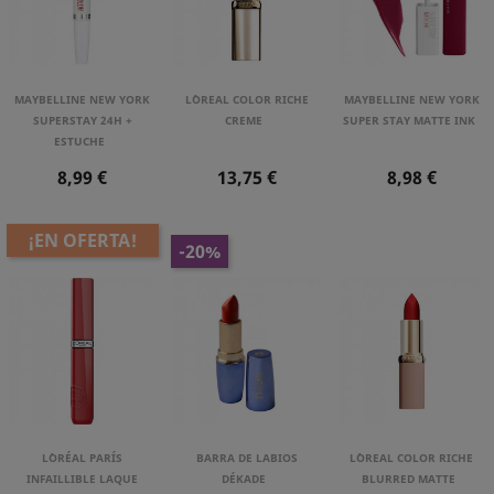
MAYBELLINE NEW YORK
L´OREAL COLOR RICHE
MAYBELLINE NEW YORK
SUPERSTAY 24H +
CREME
SUPER STAY MATTE INK
ESTUCHE
Precio
Precio
Precio
8,99 €
13,75 €
8,98 €
¡EN OFERTA!
-20%
L´ORÉAL PARÍS
BARRA DE LABIOS
L´OREAL COLOR RICHE
INFAILLIBLE LAQUE
DÉKADE
BLURRED MATTE