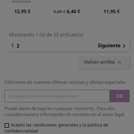
RESISTANCE
Precio
Precio
Precio
Precio
12,95 €
6,40 €
11,95 €
8,00 €
Normal
Mostrando 1-30 de 33 artículo(s)
1
Siguiente
2

Volver arriba

Infórmese de nuestras últimas noticias y ofertas especiales
Puede darse de baja en cualquier momento. Para ello,
consulte nuestra información de contacto en el aviso legal.
Acepto las condiciones generales y la política de
confidencialidad