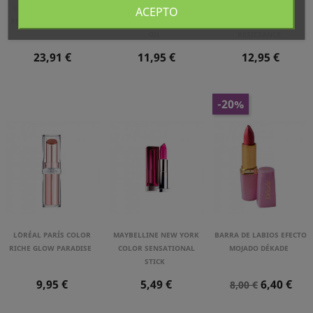
L´ORÉAL PARÍS COLOR
L´ORÉAL PARÍS PLUMP
L´ORÉAL PARÍS
ACEPTO
RICHE VOLUME MATTE
AMBITION HYALURON LIP
INFAILLIBLE MATTE
OIL
RESISTANCE
Precio
Precio
Precio
23,91 €
11,95 €
12,95 €
-20%
L´ORÉAL PARÍS COLOR
MAYBELLINE NEW YORK
BARRA DE LABIOS EFECTO
RICHE GLOW PARADISE
COLOR SENSATIONAL
MOJADO DÉKADE
STICK
Precio
Precio
Precio
Precio
9,95 €
5,49 €
6,40 €
8,00 €
Normal