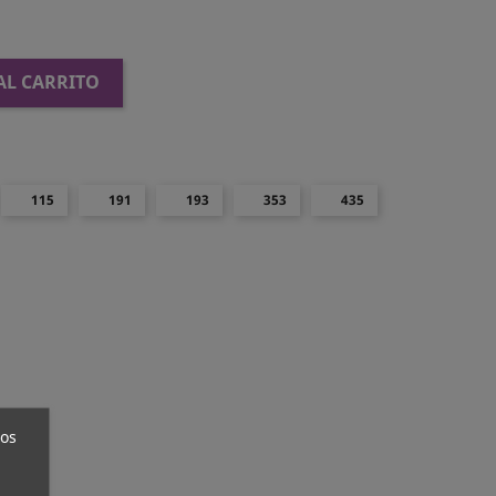
AL CARRITO
115
191
193
353
435
ros