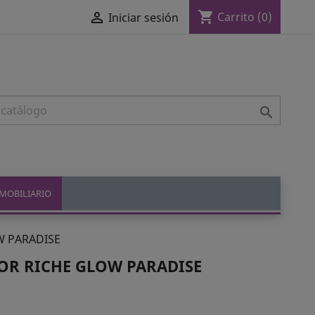
shopping_cart

Carrito
(0)
Iniciar sesión

MOBILIARIO
W PARADISE
LOR RICHE GLOW PARADISE