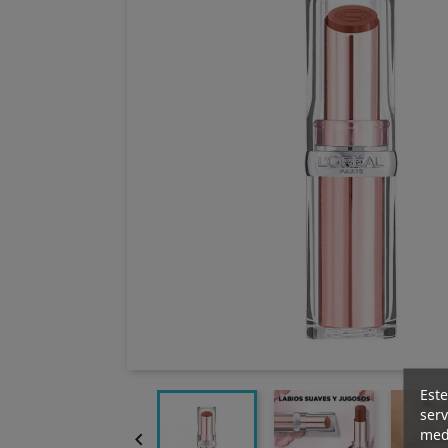
Este
serv
medi
