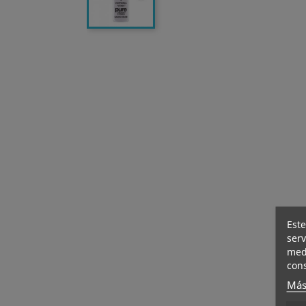
Este
serv
medi
cons
Más