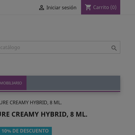
shopping_cart

Carrito
(0)
Iniciar sesión

MOBILIARIO
URE CREAMY HYBRID, 8 ML.
RE CREAMY HYBRID, 8 ML.
10% DE DESCUENTO