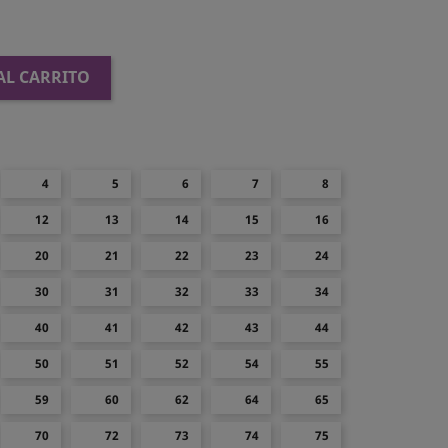
AL CARRITO
4
5
6
7
8
12
13
14
15
16
20
21
22
23
24
30
31
32
33
34
40
41
42
43
44
50
51
52
54
55
59
60
62
64
65
70
72
73
74
75