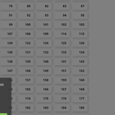
79
80
82
83
87
91
92
93
94
95
99
100
101
102
103
107
108
109
114
115
120
122
124
125
126
130
131
132
133
134
138
139
140
141
143
147
148
149
151
152
156
157
158
159
160
ros
164
165
166
167
168
172
174
175
176
177
181
182
183
184
185