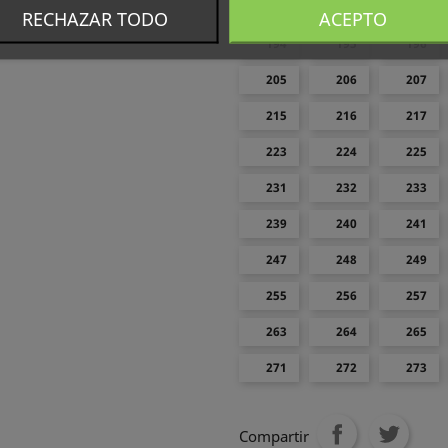
186
187
188
RECHAZAR TODO
ACEPTO
194
195
196
205
206
207
215
216
217
223
224
225
231
232
233
239
240
241
247
248
249
255
256
257
263
264
265
271
272
273
Compartir