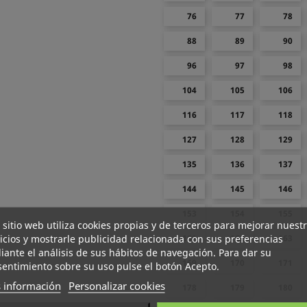
76
77
78
88
89
90
96
97
98
104
105
106
116
117
118
127
128
129
135
136
137
144
145
146
153
154
155
 sitio web utiliza cookies propias y de terceros para mejorar nuest
icios y mostrarle publicidad relacionada con sus preferencias
161
162
163
ante el análisis de sus hábitos de navegación. Para dar su
169
170
171
entimiento sobre su uso pulse el botón Acepto.
 información
Personalizar cookies
178
179
180