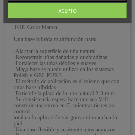
permanenete.
Contiene filtro solar que no amarillea. Para su
ACEPTO
aplicación aplicamos antes TAPE BOND y
con MEGA
TOP. Color blanco.
Una base híbrida multifunción para:
-Alargar la superficie de uña natural
-Reconstruir uñas dañadas y quebradizas
-Fortalecer las uñas débiles y suaves
-Mega base se puede utilizar en los sistemas
Polish y GEL PURE
-El método de aplicación es el mismo que con
otras base híbridas
-Extiende la placa de la uña natural 2-3 mm
-Su consistencia espesa hace que sea fácil
construir una curva en C, mientras tienes un
control
total en la aplicación sin gotear ni manchar la
piel.
-Una base flexible y resistente a los arañazos