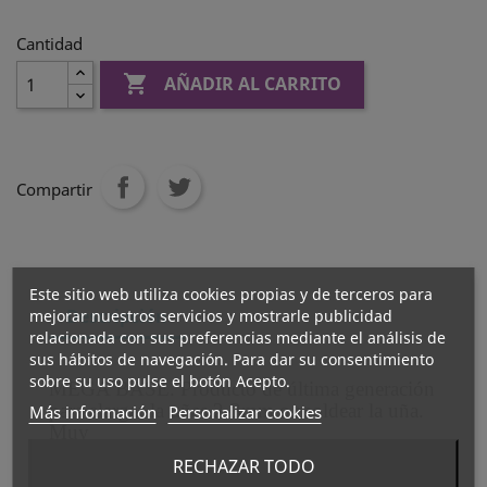
Cantidad

AÑADIR AL CARRITO
Compartir
Este sitio web utiliza cookies propias y de terceros para
Descripción
mejorar nuestros servicios y mostrarle publicidad
relacionada con sus preferencias mediante el análisis de
sus hábitos de navegación. Para dar su consentimiento
sobre su uso pulse el botón Acepto.
MEGA BASE. Producto de última generación
para alargar la uñas 2-3mm o moldear la uña.
Más información
Personalizar cookies
Muy
resistente, gracias a su textura consistente
RECHAZAR TODO
podemos moldear dentro del esmaltado