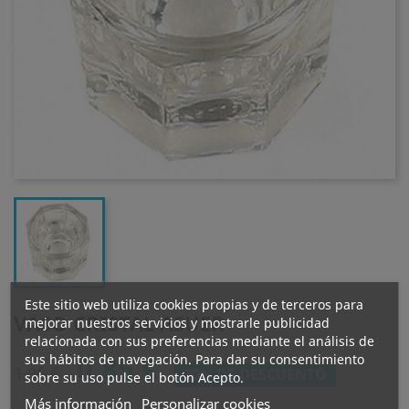
Este sitio web utiliza cookies propias y de terceros para
VASO CRISTAL ASUER
mejorar nuestros servicios y mostrarle publicidad
relacionada con sus preferencias mediante el análisis de
0,85 €
sus hábitos de navegación. Para dar su consentimiento
1,06 €
20% DE DESCUENTO
sobre su uso pulse el botón Acepto.
Más información
Personalizar cookies