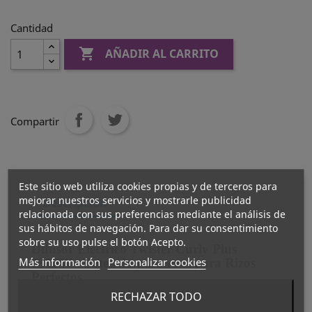
Cantidad

AÑADIR AL CARRITO
Compartir
Este sitio web utiliza cookies propias y de terceros para
mejorar nuestros servicios y mostrarle publicidad
Descripción
relacionada con sus preferencias mediante el análisis de
sus hábitos de navegación. Para dar su consentimiento
sobre su uso pulse el botón Acepto.
Difusor Eléctrico Twister Curly Plus
Más información
Personalizar cookies
1300W - Potencia y Control para Rizos
Perfectos
El Difusor Eléctrico Twister Curly Plus
RECHAZAR TODO
1300W es una herramienta profesional