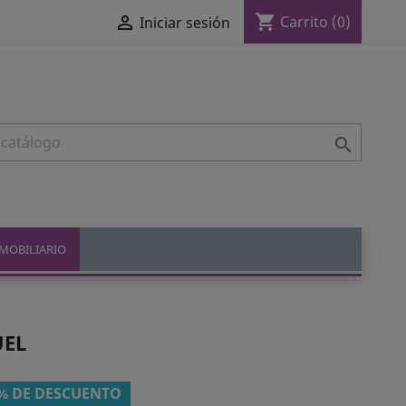
shopping_cart

Carrito
(0)
Iniciar sesión

MOBILIARIO
UEL
% DE DESCUENTO