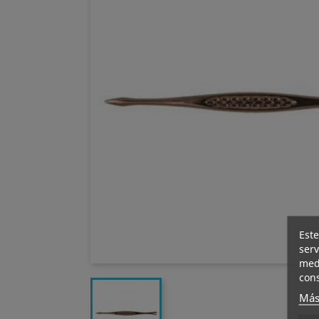
Este
serv
medi
cons
Más