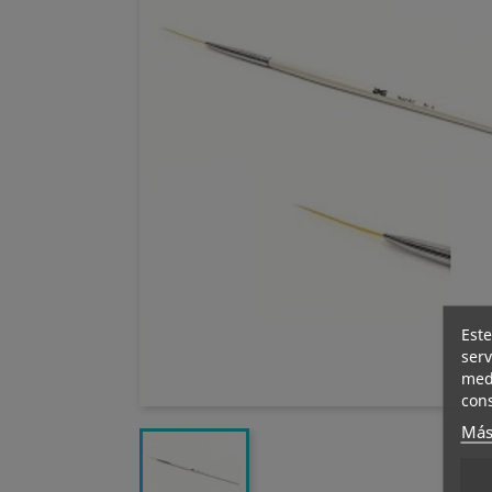
Este
serv
medi
cons
Más