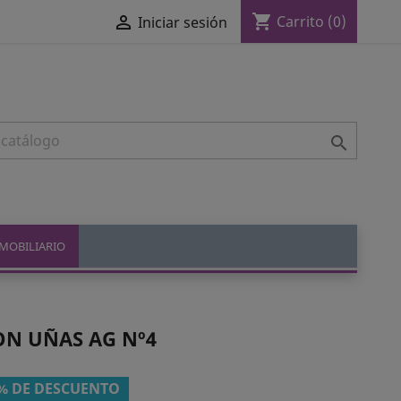
shopping_cart

Carrito
(0)
Iniciar sesión

MOBILIARIO
ON UÑAS AG Nº4
% DE DESCUENTO