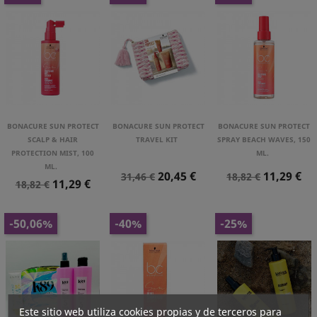
BONACURE SUN PROTECT
BONACURE SUN PROTECT
BONACURE SUN PROTECT
SCALP & HAIR
TRAVEL KIT
SPRAY BEACH WAVES, 150
PROTECTION MIST, 100
ML.
ML.
Precio
Precio
Precio
Precio
20,45 €
11,29 €
31,46 €
18,82 €
Precio
Precio
11,29 €
18,82 €
Normal
Normal
Normal
-50,06%
-40%
-25%
Este sitio web utiliza cookies propias y de terceros para