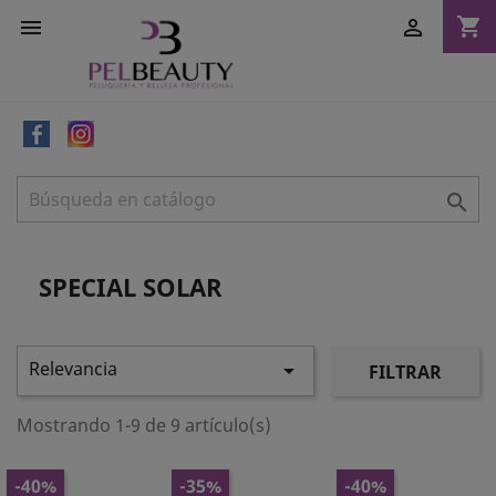
shopping_cart



SPECIAL SOLAR
Relevancia

FILTRAR
Mostrando 1-9 de 9 artículo(s)
-40%
-35%
-40%