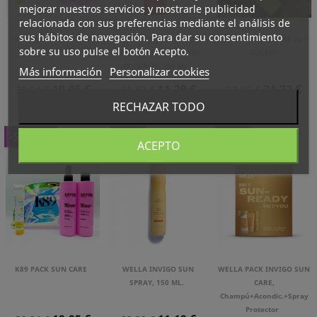
mejorar nuestros servicios y mostrarle publicidad
relacionada con sus preferencias mediante el análisis de
sus hábitos de navegación. Para dar su consentimiento
K89 PACK CURLY SUN
BONACURE SUN PROTECT
K89 PACK SUN CARE 26 +
sobre su uso pulse el botón Acepto.
CARE
10 IN 1 SUMMER FLUID
BOLSO
COCONUT, 100 ML.
Más información
Personalizar cookies
Precio
Precio
Precio
Precio
Precio
Precio
19,95 €
11,29 €
24,72 €
39,94 €
18,82 €
32,96 €
Normal
Normal
Normal
RECHAZAR TODO
-50,06%
-50%
-45%
ACEPTO
K89 PACK SUN CARE
WELLA INVIGO SUN
WELLA PACK INVIGO SUN
SPRAY, 150 ML.
CARE,
Champú+acondic.+spray
Protector