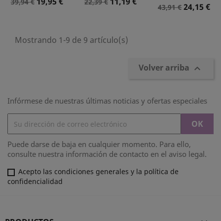
Precio
Precio
Precio
Precio
19,95 €
11,19 €
39,94 €
22,39 €
Precio
Precio
24,15 €
43,91 €
Normal
Normal
Normal
Mostrando 1-9 de 9 artículo(s)
Volver arriba

Infórmese de nuestras últimas noticias y ofertas especiales
Puede darse de baja en cualquier momento. Para ello,
consulte nuestra información de contacto en el aviso legal.
Acepto las condiciones generales y la política de
confidencialidad