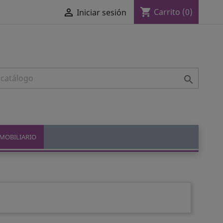
shopping_cart

Carrito
(0)
Iniciar sesión

MOBILIARIO