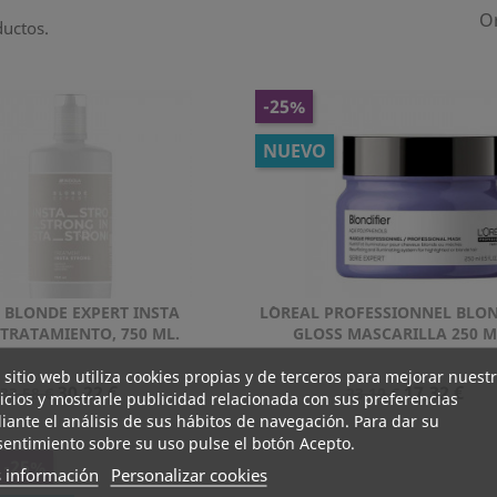
O
ductos.
-25%
NUEVO
 BLONDE EXPERT INSTA
L´OREAL PROFESSIONNEL BLON
Vista rápida
Vista rápida


TRATAMIENTO, 750 ML.
GLOSS MASCARILLA 250 M
 sitio web utiliza cookies propias y de terceros para mejorar nuest
Precio
Precio
Precio
Precio
30,22 €
17,32 €
33,58 €
23,10 €
icios y mostrarle publicidad relacionada con sus preferencias
Normal
Normal
ante el análisis de sus hábitos de navegación. Para dar su
entimiento sobre su uso pulse el botón Acepto.
-25%
 información
Personalizar cookies