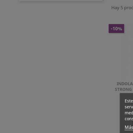
Hay 5 pro
-10%
INDOLA
STRONG 
Este
serv
medi
cons
Más