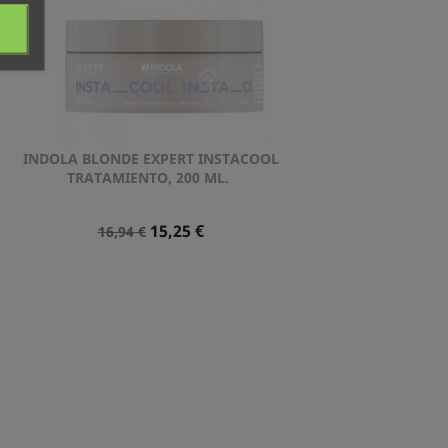
INDOLA BLONDE EXPERT INSTACOOL
Vista rápida

TRATAMIENTO, 200 ML.
Precio
Precio
15,25 €
16,94 €
Normal