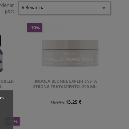
rdenar
Relevancia

por:
-10%
DIFIER
INDOLA BLONDE EXPERT INSTA
Vista rápida

L.
STRONG TRATAMIENTO, 200 ML.
ros
Precio
Precio
15,25 €
16,94 €
Normal
-10%