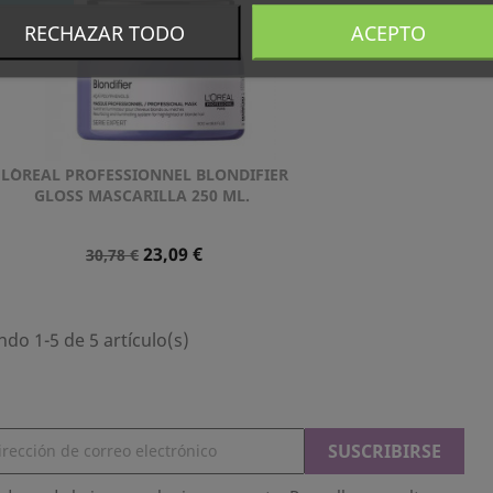
NUEVO
RECHAZAR TODO
ACEPTO
L´OREAL PROFESSIONNEL BLONDIFIER
Vista rápida

GLOSS MASCARILLA 250 ML.
Precio
Precio
23,09 €
30,78 €
Normal
do 1-5 de 5 artículo(s)