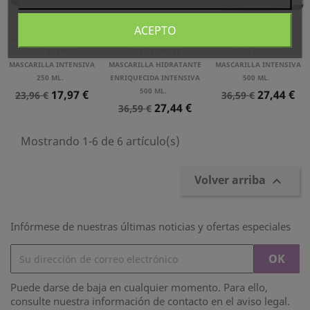
ACEPTO
L´OREAL PROFESSIONNEL
L´OREAL PROFESSIONNEL
L´OREAL PROFESSIONNEL
CURL EXPRESS
CURL EXPRESS
CURL EXPRESS
MASCARILLA INTENSIVA
MASCARILLA HIDRATANTE
MASCARILLA INTENSIVA
250 ML.
ENRIQUECIDA INTENSIVA
500 ML.
Precio
Precio
500 ML.
Precio
Precio
17,97 €
27,44 €
23,96 €
36,59 €
Precio
Precio
Normal
27,44 €
Normal
36,59 €
Normal
Mostrando 1-6 de 6 artículo(s)
Volver arriba

Infórmese de nuestras últimas noticias y ofertas especiales
Puede darse de baja en cualquier momento. Para ello,
consulte nuestra información de contacto en el aviso legal.