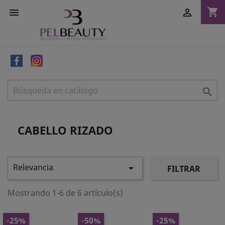
shopping_cart



CABELLO RIZADO
Relevancia

FILTRAR
Mostrando 1-6 de 6 artículo(s)
-25%
-50%
-25%