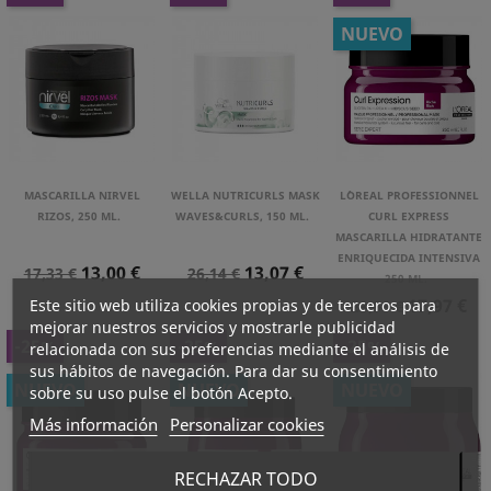
NUEVO
MASCARILLA NIRVEL
WELLA NUTRICURLS MASK
L´OREAL PROFESSIONNEL
RIZOS, 250 ML.
WAVES&CURLS, 150 ML.
CURL EXPRESS
MASCARILLA HIDRATANTE
ENRIQUECIDA INTENSIVA
Precio
Precio
Precio
Precio
13,00 €
13,07 €
17,33 €
26,14 €
250 ML.
Normal
Normal
Precio
Precio
17,97 €
Este sitio web utiliza cookies propias y de terceros para
23,96 €
Normal
mejorar nuestros servicios y mostrarle publicidad
-25%
-25%
-25%
relacionada con sus preferencias mediante el análisis de
sus hábitos de navegación. Para dar su consentimiento
NUEVO
NUEVO
NUEVO
sobre su uso pulse el botón Acepto.
Más información
Personalizar cookies
RECHAZAR TODO