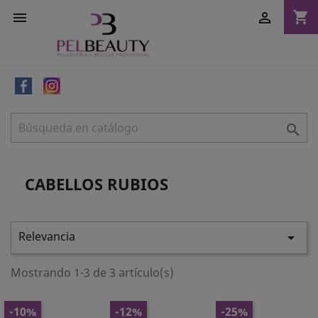
shopping_cart



CABELLOS RUBIOS
Relevancia

Mostrando 1-3 de 3 artículo(s)
-10%
-12%
-25%