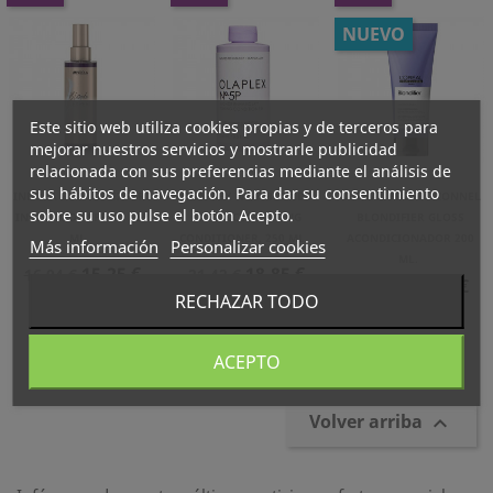
NUEVO
Este sitio web utiliza cookies propias y de terceros para
mejorar nuestros servicios y mostrarle publicidad
relacionada con sus preferencias mediante el análisis de
sus hábitos de navegación. Para dar su consentimiento
INDOLA BLONDE EXPERT
OLAPLEX Nº5P BLONDE
L´OREAL PROFESSIONNEL
sobre su uso pulse el botón Acepto.
INSTA COOL SPRAY, 150
ENHANCER TONING
BLONDIFIER GLOSS
ML.
CONDITIONER, 250 ML.
ACONDICIONADOR 200
Más información
Personalizar cookies
ML.
Precio
Precio
Precio
Precio
15,25 €
18,85 €
16,94 €
21,42 €
Precio
Precio
12,79 €
17,05 €
Normal
Normal
RECHAZAR TODO
Normal
Mostrando 1-3 de 3 artículo(s)
ACEPTO
Volver arriba
