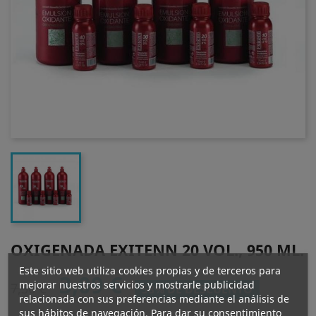
OXIGENADA EXITENN 20 VOL., 950 ML.
Este sitio web utiliza cookies propias y de terceros para
3,09 €
mejorar nuestros servicios y mostrarle publicidad
7,36 €
58% DE DESCUENTO
relacionada con sus preferencias mediante el análisis de
sus hábitos de navegación. Para dar su consentimiento