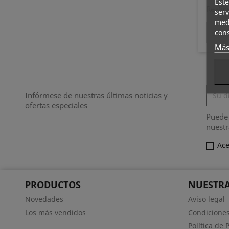
Este
Realic
serv
medi
cons
Más
Infórmese de nuestras últimas noticias y
ofertas especiales
Puede 
nuestr
Ace
PRODUCTOS
NUESTRA
Novedades
Aviso legal
Los más vendidos
Condiciones
Política de 