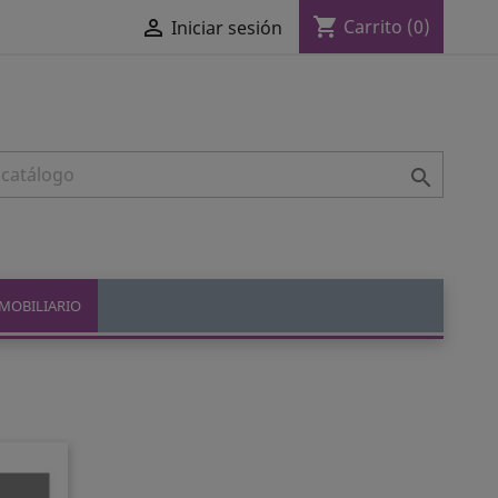
shopping_cart

Carrito
(0)
Iniciar sesión

MOBILIARIO