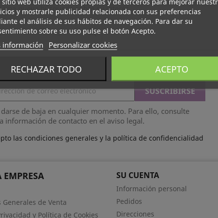
 sitio web utiliza cookies propias y de terceros para mejorar nuest
e una nueva búsqueda sobre su interés
icios y mostrarle publicidad relacionada con sus preferencias
ante el análisis de sus hábitos de navegación. Para dar su
entimiento sobre su uso pulse el botón Acepto.

 información
Personalizar cookies
RECHAZAR TODO
ACEPTO
darse de baja en cualquier momento. Para ello, consulte
a información de contacto en el aviso legal.
pto las condiciones generales y la política de confidencialidad
 EMPRESA
SU CUENTA
Información personal
Pedidos
 Generales de Venta
Direcciones
Privacidad y Política de Cookies