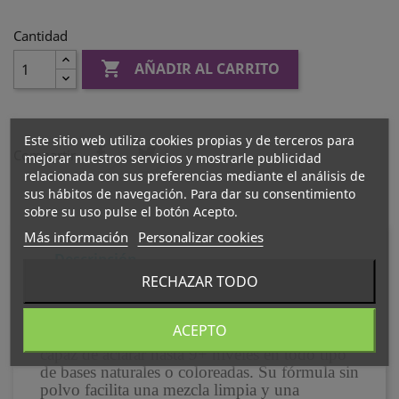
Cantidad

AÑADIR AL CARRITO
Este sitio web utiliza cookies propias y de terceros para
Compartir
mejorar nuestros servicios y mostrarle publicidad
relacionada con sus preferencias mediante el análisis de
sus hábitos de navegación. Para dar su consentimiento
sobre su uso pulse el botón Acepto.
Más información
Personalizar cookies
Descripción
RECHAZAR TODO
Consigue rubios impecables con este polvo
ACEPTO
decolorante profesional de alto rendimiento,
capaz de aclarar hasta 9+ niveles en todo tipo
de bases naturales o coloreadas. Su fórmula sin
polvo facilita una mezcla limpia y una