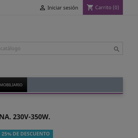
shopping_cart

Carrito
(0)
Iniciar sesión

MOBILIARIO
A. 230V-350W.
25% DE DESCUENTO