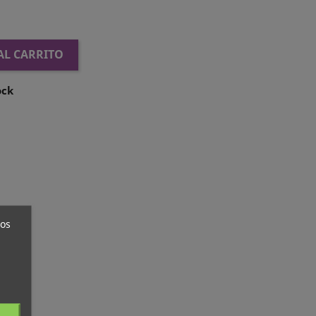
AL CARRITO
ock
ros