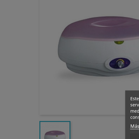
Este
serv
medi
cons
Más