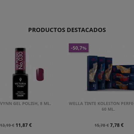
PRODUCTOS DESTACADOS
-50,7%
 VYNN GEL POLISH, 8 ML.
WELLA TINTE KOLESTON PERFE
Vista rápida
Vista rápida


60 ML.
Precio
Precio
Precio
Precio
11,87 €
7,78 €
13,19 €
15,78 €
Normal
Normal