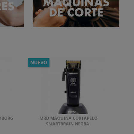
NUEVO
YBORG
MRD MÁQUINA CORTAPELO
Vista rápida

SMARTBRAIN NEGRA