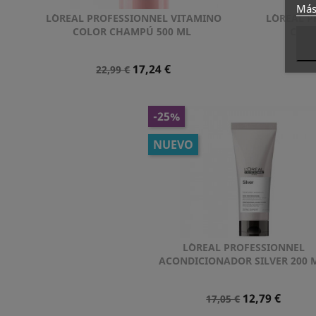
Más
L´OREAL PROFESSIONNEL VITAMINO
L´OREAL 
Vista rápida

COLOR CHAMPÚ 500 ML
COLO
Precio
Precio
17,24 €
22,99 €
Normal
-25%
NUEVO
L´OREAL PROFESSIONNEL
Vista rápida

ACONDICIONADOR SILVER 200 
Precio
Precio
12,79 €
17,05 €
Normal