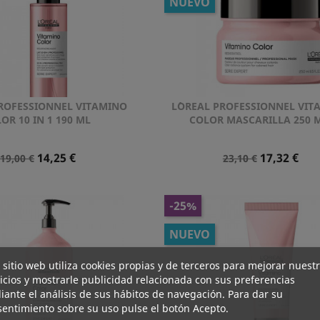
NUEVO
PROFESSIONNEL VITAMINO
L´OREAL PROFESSIONNEL VIT
Vista rápida
Vista rápida


OR 10 IN 1 190 ML
COLOR MASCARILLA 250 
Precio
Precio
Precio
Precio
14,25 €
17,32 €
19,00 €
23,10 €
Normal
Normal
-25%
NUEVO
 sitio web utiliza cookies propias y de terceros para mejorar nuest
icios y mostrarle publicidad relacionada con sus preferencias
ante el análisis de sus hábitos de navegación. Para dar su
entimiento sobre su uso pulse el botón Acepto.