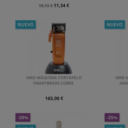
Precio
Precio
11,34 €
15,13 €
Normal
NUEVO
NUEVO
MRD MÁQUINA CORTAPELO
MRD 
Vista rápida

SMARTBRAIN COBRE
SMA
Precio
165,00 €
-20%
-25%