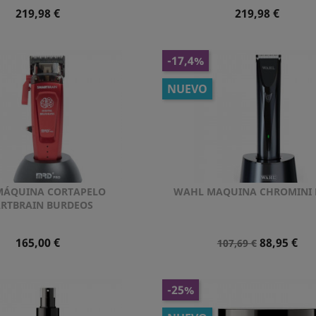
Precio
Precio
219,98 €
219,98 €
-17,4%
NUEVO
MÁQUINA CORTAPELO
WAHL MAQUINA CHROMINI
Vista rápida
Vista rápida


RTBRAIN BURDEOS
Precio
Precio
Precio
165,00 €
88,95 €
107,69 €
Normal
-25%