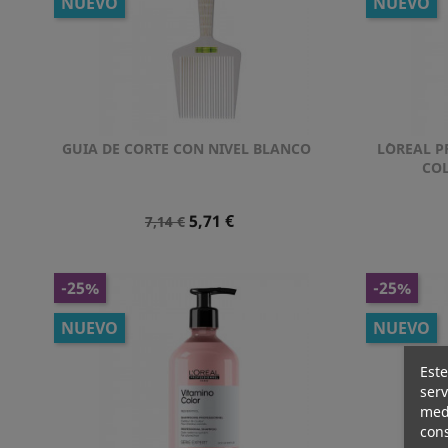
NUEVO
NUEVO
GUIA DE CORTE CON NIVEL BLANCO
L´OREAL 
Vista rápida

COL
Precio
Precio
5,71 €
7,14 €
Normal
-25%
-25%
NUEVO
NUEVO
Este
serv
medi
cons