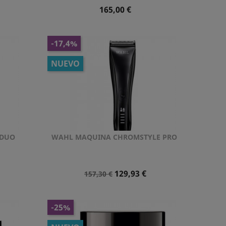
Precio
165,00 €
-17,4%
NUEVO
 DUO
WAHL MAQUINA CHROMSTYLE PRO
Vista rápida

Precio
Precio
129,93 €
157,30 €
Normal
-25%