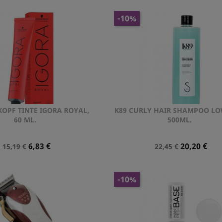
-10%
OPF TINTE IGORA ROYAL,
K89 CURLY HAIR SHAMPOO LO
Vista rápida
Vista rápida


60 ML.
500ML.
Precio
Precio
Precio
Precio
6,83 €
20,20 €
15,19 €
22,45 €
Normal
Normal
-10%