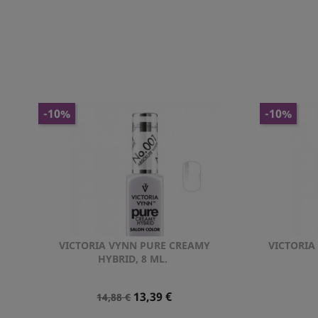
-10%
-10%
VICTORIA VYNN PURE CREAMY
VICTORIA
Vista rápida

HYBRID, 8 ML.
Precio
Precio
13,39 €
14,88 €
Normal