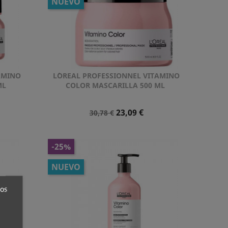
NUEVO
AMINO
L´OREAL PROFESSIONNEL VITAMINO
Vista rápida

ML
COLOR MASCARILLA 500 ML
Precio
Precio
23,09 €
30,78 €
Normal
-25%
NUEVO
ros