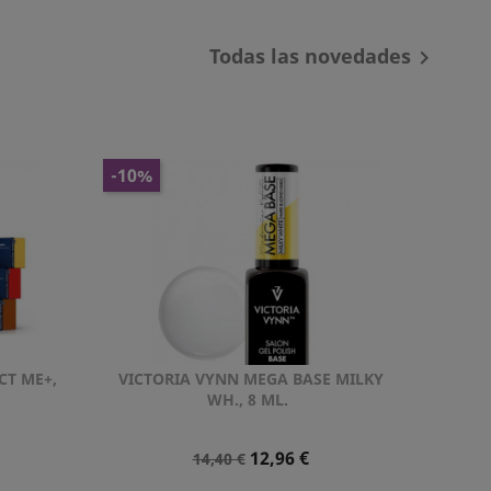
Todas las novedades

-10%
CT ME+,
VICTORIA VYNN MEGA BASE MILKY
Vista rápida

WH., 8 ML.
Precio
Precio
12,96 €
14,40 €
Normal