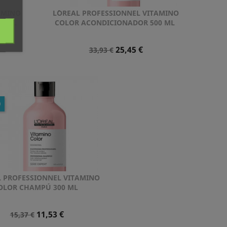
AMINO
L´OREAL PROFESSIONNEL VITAMINO
Vista rápida

0 ML
COLOR ACONDICIONADOR 500 ML
Precio
Precio
25,45 €
33,93 €
Normal
O
L PROFESSIONNEL VITAMINO
Vista rápida

OLOR CHAMPÚ 300 ML
Precio
Precio
11,53 €
15,37 €
Normal