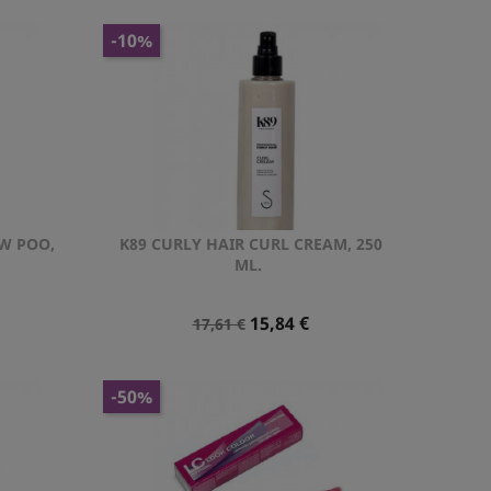
-10%
W POO,
K89 CURLY HAIR CURL CREAM, 250
Vista rápida

ML.
Precio
Precio
15,84 €
17,61 €
Normal
-50%