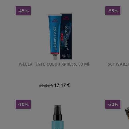
-45%
-55%
WELLA TINTE COLOR XPRESS, 60 Ml
SCHWARZK
Vista rápida

Precio
Precio
17,17 €
31,22 €
Normal
-10%
-32%