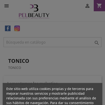
shopping_cart



TONICO
TONICO
Lamentamos las molestias.
Este sitio web utiliza cookies propias y de terceros para
Realice una nueva búsqueda sobre su interés
mejorar nuestros servicios y mostrarle publicidad
relacionada con sus preferencias mediante el análisis de
sus hábitos de navegación. Para dar su consentimiento
