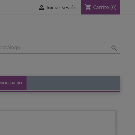
shopping_cart

Carrito
(0)
Iniciar sesión

MOBILIARIO